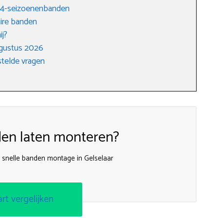
r 4-seizoenenbanden
ire banden
ij?
ugustus 2026
telde vragen
en laten monteren?
r snelle banden montage in Gelselaar
art vergelijken