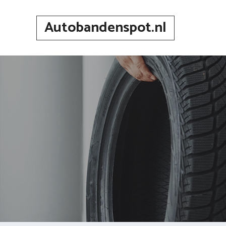
Spring
naar
Autobandenspot.nl
inhoud