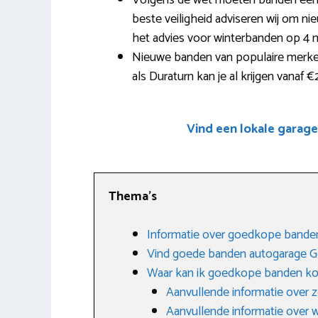
Volgens de wet moeten banden een 
beste veiligheid adviseren wij om nie
het advies voor winterbanden op 4 m
Nieuwe banden van populaire merken
als Duraturn kan je al krijgen vanaf €
Vind een lokale garag
Thema’s
Informatie over goedkope banden
Vind goede banden autogarage Ge
Waar kan ik goedkope banden k
Aanvullende informatie over
Aanvullende informatie over 