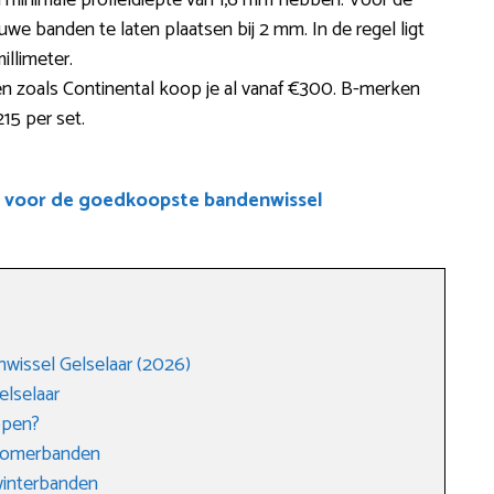
minimale profieldiepte van 1,6 mm hebben. Voor de
uwe banden te laten plaatsen bij 2 mm. In de regel ligt
illimeter.
 zoals Continental koop je al vanaf €300. B-merken
215 per set.
e voor de goedkoopste bandenwissel
wissel Gelselaar (2026)
lselaar
open?
 zomerbanden
winterbanden