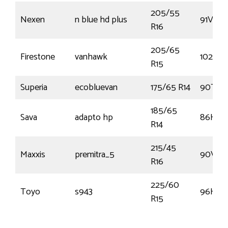
205/55
Nexen
n blue hd plus
91V
R16
205/65
Firestone
vanhawk
102T
R15
Superia
ecobluevan
175/65 R14
90T
185/65
Sava
adapto hp
86H
R14
215/45
Maxxis
premitra_5
90V
R16
225/60
Toyo
s943
96H
R15