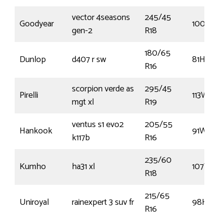
vector 4seasons
245/45
Goodyear
100Y
gen-2
R18
180/65
Dunlop
d407 r sw
81H
R16
scorpion verde as
295/45
Pirelli
113W
mgt xl
R19
ventus s1 evo2
205/55
Hankook
91W
k117b
R16
235/60
Kumho
ha31 xl
107V
R18
215/65
Uniroyal
rainexpert 3 suv fr
98H
R16