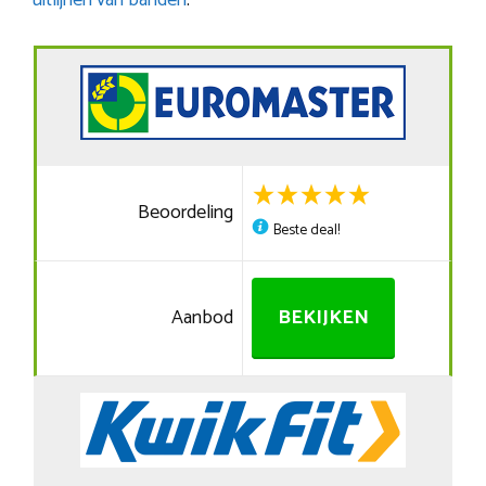
uitlijnen van banden
.
Beoordeling
Beste deal!
Aanbod
BEKIJKEN