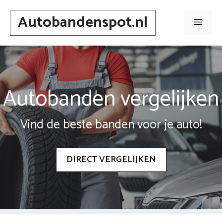
Spring
Autobandenspot.nl
naar
Men
inhoud
Autobanden vergelijken
Vind de beste banden voor je auto!
DIRECT VERGELIJKEN