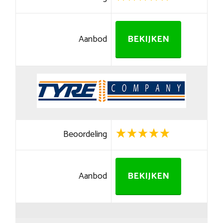
Aanbod
BEKIJKEN
Beoordeling
Aanbod
BEKIJKEN