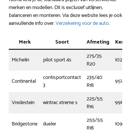
merken en modellen. Dit is exclusief uitlijnen,
balanceren en monteren. Via deze website lees je ook
aanvullende info over:
Verzekering voor de auto
.
Merk
Soort
Afmeting
Kenme
275/35
Michelin
pilot sport 4s
102Y
R20
contisportcontact
235/40
Continental
95W
3
R18
225/55
Vredestein
wintrac xtreme s
99H
R16
255/55
Bridgestone
dueler
109H
R18