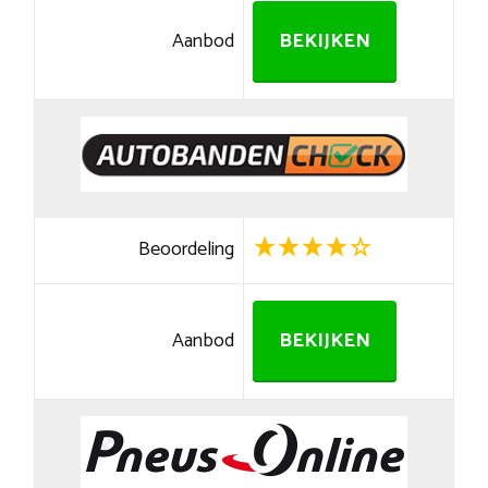
Aanbod
BEKIJKEN
Beoordeling
Aanbod
BEKIJKEN