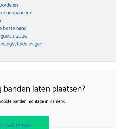
voordelen
eizoenenbanden?
en
e beste band
ugustus 2026
 veelgestelde vragen
g banden laten plaatsen?
koopste banden montage in Kamerik
spraak maken