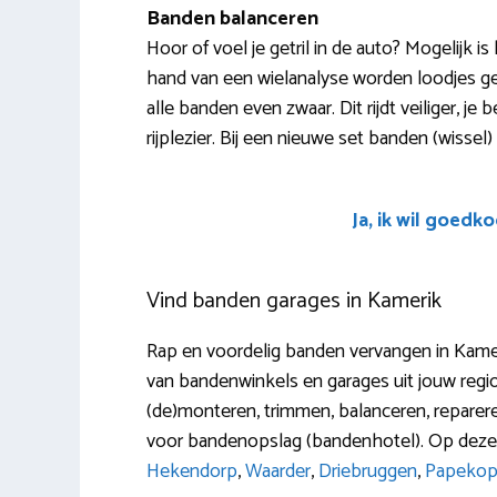
Banden balanceren
Hoor of voel je getril in de auto? Mogelijk 
hand van een wielanalyse worden loodjes ge
alle banden even zwaar. Dit rijdt veiliger, j
rijplezier. Bij een nieuwe set banden (wisse
Ja, ik wil goedk
Vind banden garages in Kamerik
Rap en voordelig banden vervangen in Kamer
van bandenwinkels en garages uit jouw regi
(de)monteren, trimmen, balanceren, repareren
voor bandenopslag (bandenhotel). Op deze 
Hekendorp
,
Waarder
,
Driebruggen
,
Papeko