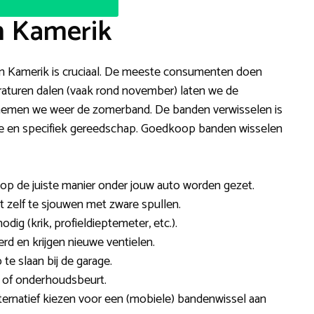
n Kamerik
f in Kamerik is cruciaal. De meeste consumenten doen
peraturen dalen (vaak rond november) laten we de
 nemen we weer de zomerband. De banden verwisselen is
mte en specifiek gereedschap. Goedkoop banden wisselen
n op de juiste manier onder jouw auto worden gezet.
et zelf te sjouwen met zware spullen.
ig (krik, profieldieptemeter, etc.).
d en krijgen nieuwe ventielen.
e slaan bij de garage.
 of onderhoudsbeurt.
alternatief kiezen voor een (mobiele) bandenwissel aan