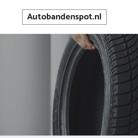
Spring
naar
Autobandenspot.nl
inhoud