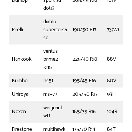
Dunlop
sport 3d
265/45 R18
101V
dot13
diablo
Pirelli
supercorsa
190/50 R17
73(W)
sc
ventus
Hankook
prime2
225/40 R18
88V
k115
Kumho
hs51
195/45 R16
80V
Uniroyal
ms+77
205/50 R17
93H
winguard
Nexen
185/75 R16
104R
wt1
Firestone
multihawk
175/70 R14
84T