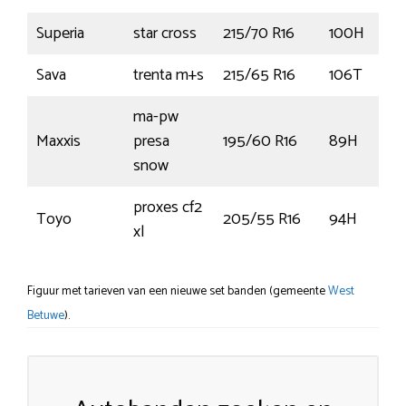
Superia
star cross
215/70 R16
100H
Sava
trenta m+s
215/65 R16
106T
ma-pw
Maxxis
presa
195/60 R16
89H
snow
proxes cf2
Toyo
205/55 R16
94H
xl
Figuur met tarieven van een nieuwe set banden (gemeente
West
Betuwe
).