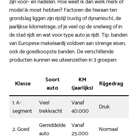
zijn voor- en nadelen. Hoe weet ik dan welk merk of
model ik moet hebben? Factoren die hieraan ten
grondslag liggen zijn rijstijl (rustig of dynamisch), de
jaarlijkse kilometrage, of je veel op de snelweg of in
de stad rijdt en wat voor type auto je rijdt. Tip: banden
van Europese makelaardij voldoen aan strenge eisen,
ook de goedkoopste banden. De verschillende
producten kunnen we uiteenzetten in 3 groepen:
Soort
KM
Klasse
Rijgedrag
Tar
auto
(jaarlijks)
1. A-
Veel
Vanaf
Druk
188
segment
trekkracht
40.000
Gemiddelde
Vanaf
2. Goed
Normaal
€10
auto
25.000