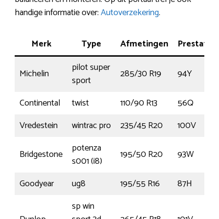
handige informatie over:
Autoverzekering
.
Merk
Type
Afmetingen
Prestatie
pilot super
Michelin
285/30 R19
94Y
sport
Continental
twist
110/90 R13
56Q
Vredestein
wintrac pro
235/45 R20
100V
potenza
Bridgestone
195/50 R20
93W
s001 (i8)
Goodyear
ug8
195/55 R16
87H
sp win