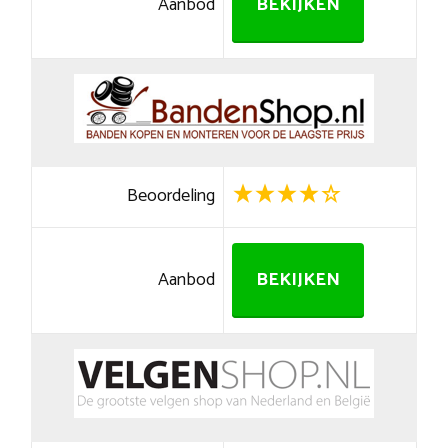
Aanbod
BEKIJKEN
Beoordeling
Aanbod
BEKIJKEN