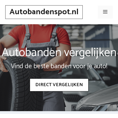
Spring
Autobandenspot.nl
naar
Men
inhoud
Autobanden vergelijken
Vind de beste banden voor je auto!
DIRECT VERGELIJKEN