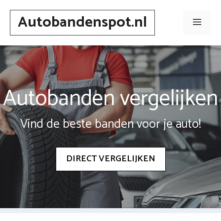
Spring
Autobandenspot.nl
naar
Men
inhoud
Autobanden vergelijken
Vind de beste banden voor je auto!
DIRECT VERGELIJKEN