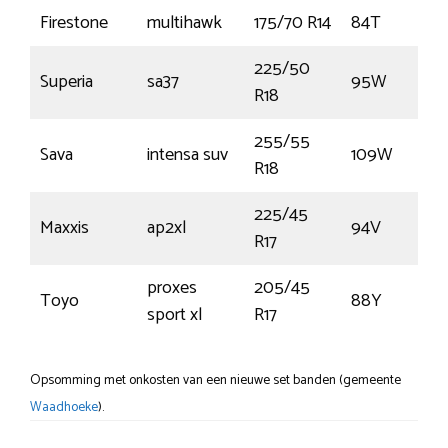
Firestone
multihawk
175/70 R14
84T
225/50
Superia
sa37
95W
R18
255/55
Sava
intensa suv
109W
R18
225/45
Maxxis
ap2xl
94V
R17
proxes
205/45
Toyo
88Y
sport xl
R17
Opsomming met onkosten van een nieuwe set banden (gemeente
Waadhoeke
).