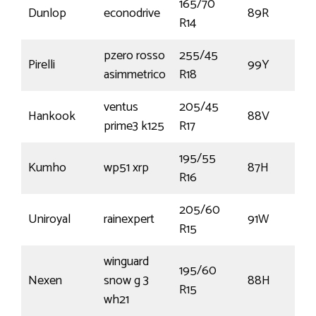
165/70
Dunlop
econodrive
89R
R14
pzero rosso
255/45
Pirelli
99Y
asimmetrico
R18
ventus
205/45
Hankook
88V
prime3 k125
R17
195/55
Kumho
wp51 xrp
87H
R16
205/60
Uniroyal
rainexpert
91W
R15
winguard
195/60
Nexen
snow g 3
88H
R15
wh21