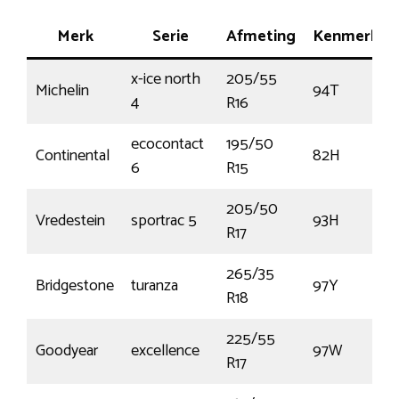
Merk
Serie
Afmeting
Kenmerk
x-ice north
205/55
Michelin
94T
4
R16
ecocontact
195/50
Continental
82H
6
R15
205/50
Vredestein
sportrac 5
93H
R17
265/35
Bridgestone
turanza
97Y
R18
225/55
Goodyear
excellence
97W
R17