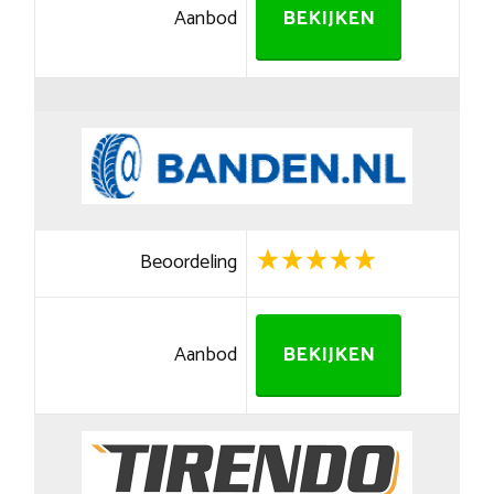
Aanbod
BEKIJKEN
Beoordeling
Aanbod
BEKIJKEN