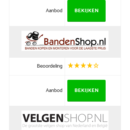
Aanbod
BEKIJKEN
Beoordeling
Aanbod
BEKIJKEN