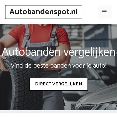
Spring
Autobandenspot.nl
naar
Men
inhoud
Autobanden vergelijken
Vind de beste banden voor je auto!
DIRECT VERGELIJKEN