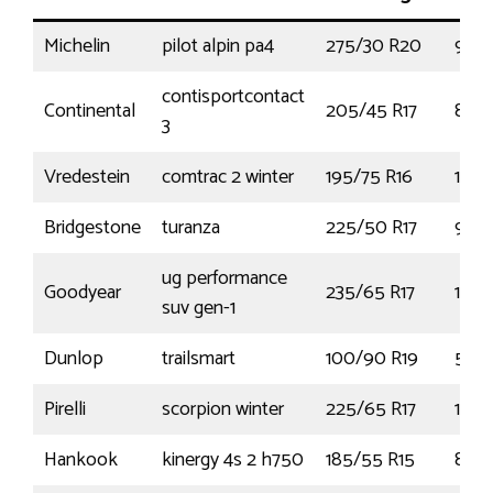
Michelin
pilot alpin pa4
275/30 R20
97W
contisportcontact
Continental
205/45 R17
84V
3
Vredestein
comtrac 2 winter
195/75 R16
107R
Bridgestone
turanza
225/50 R17
98Y
ug performance
Goodyear
235/65 R17
108
suv gen-1
Dunlop
trailsmart
100/90 R19
57H
Pirelli
scorpion winter
225/65 R17
102
Hankook
kinergy 4s 2 h750
185/55 R15
86H