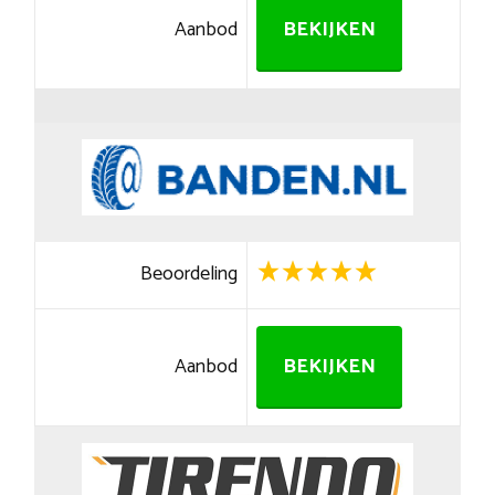
Aanbod
BEKIJKEN
Beoordeling
Aanbod
BEKIJKEN