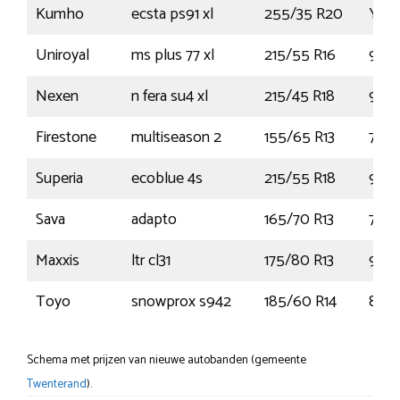
Kumho
ecsta ps91 xl
255/35 R20
YY
Uniroyal
ms plus 77 xl
215/55 R16
97H
Nexen
n fera su4 xl
215/45 R18
93W
Firestone
multiseason 2
155/65 R13
73T
Superia
ecoblue 4s
215/55 R18
99V
Sava
adapto
165/70 R13
79T
Maxxis
ltr cl31
175/80 R13
97N
Toyo
snowprox s942
185/60 R14
82H
Schema met prijzen van nieuwe autobanden (gemeente
Twenterand
).