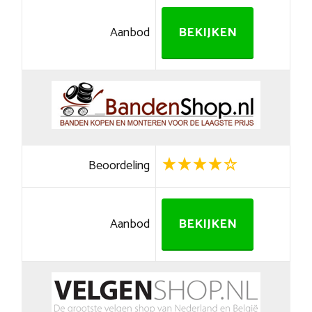
Aanbod
BEKIJKEN
Beoordeling
Aanbod
BEKIJKEN