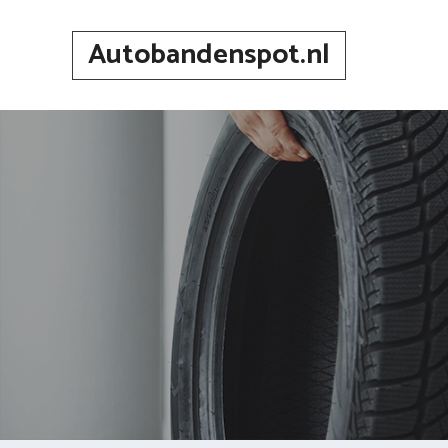
Spring
naar
Autobandenspot.nl
inhoud