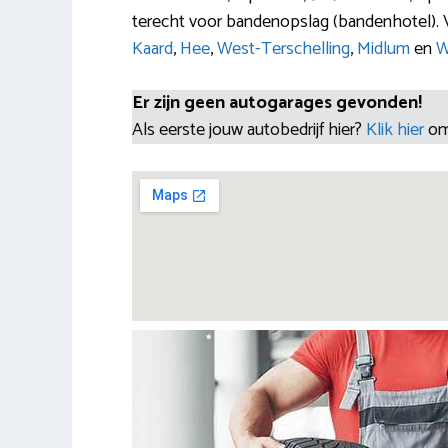
terecht voor bandenopslag (bandenhotel). V
Kaard
,
Hee
,
West-Terschelling
,
Midlum
en
W
Er zijn geen autogarages gevonden!
Als eerste jouw autobedrijf hier?
Klik hier
om