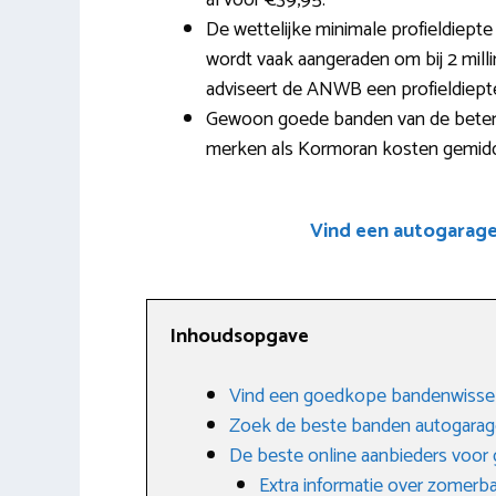
al voor €39,95.
De wettelijke minimale profieldiept
wordt vaak aangeraden om bij 2 milli
adviseert de ANWB een profieldiept
Gewoon goede banden van de betere
merken als Kormoran kosten gemidde
Vind een autogarag
Inhoudsopgave
Vind een goedkope bandenwissel
Zoek de beste banden autogarag
De beste online aanbieders voo
Extra informatie over zomerb