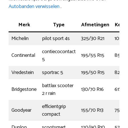
Autobanden verwisselen
.
Merk
Type
Afmetingen
Kenm
Michelin
pilot sport 4s
325/30 R21
108Y
contiecocontact
Continental
195/55 R15
85V
5
Vredestein
sportrac 5
195/50 R15
82V
battlax scooter
Bridgestone
130/70 R16
61S
2 r rain
efficientgrip
Goodyear
155/70 R13
75T
compact
Dunlop
scootsmart
120/90 R10
57L