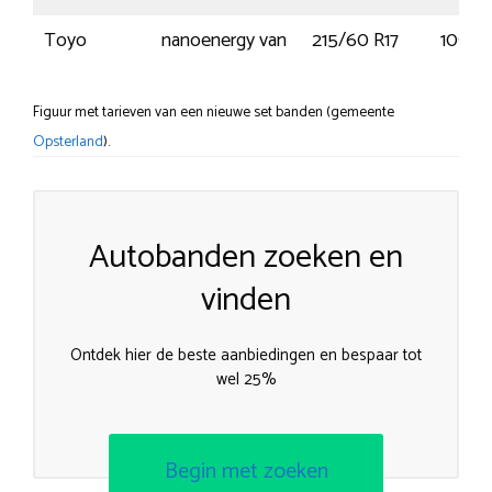
Toyo
nanoenergy van
215/60 R17
109/1
Figuur met tarieven van een nieuwe set banden (gemeente
Opsterland
).
Autobanden zoeken en
vinden
Ontdek hier de beste aanbiedingen en bespaar tot
wel 25%
Begin met zoeken