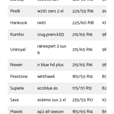
Pirelli
w210 zero 2 xl
225/55 R16
99H
Hankook
rw10
225/60 R18
100T
Kumho
crug.prem.kl33
215/65 R16
98V
rainexpert 3 suv
Uniroyal
215/65 R16
98V
fr
Nexen
n blue hd plus
215/65 R16
98H
Firestone
winthawk
185/55 R14
80T
Superia
ecoblue 4s
175/70 R13
82T
Sava
eskimo suv 2 xl
235/55 R17
103H
Maxxis
ap2 all season
185/65 R14
86H