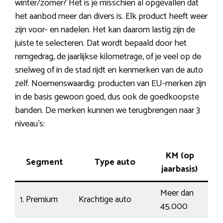
winter/zomer? Het is je misschien al opgevallen dat
het aanbod meer dan divers is. Elk product heeft weer
zijn voor- en nadelen. Het kan daarom lastig zijn de
juiste te selecteren. Dat wordt bepaald door het
remgedrag, de jaarlijkse kilometrage, of je veel op de
snelweg of in de stad rijdt en kenmerken van de auto
zelf. Noemenswaardig: producten van EU-merken zijn
in de basis gewoon goed, dus ook de goedkoopste
banden. De merken kunnen we terugbrengen naar 3
niveau’s:
KM (op
Segment
Type auto
Ri
jaarbasis)
Meer dan
1. Premium
Krachtige auto
Dru
45.000