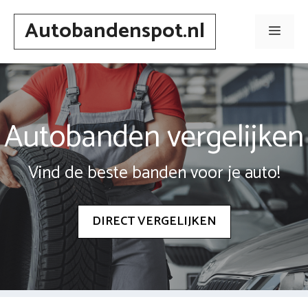
Spring
Autobandenspot.nl
naar
Men
inhoud
Autobanden vergelijken
Vind de beste banden voor je auto!
DIRECT VERGELIJKEN