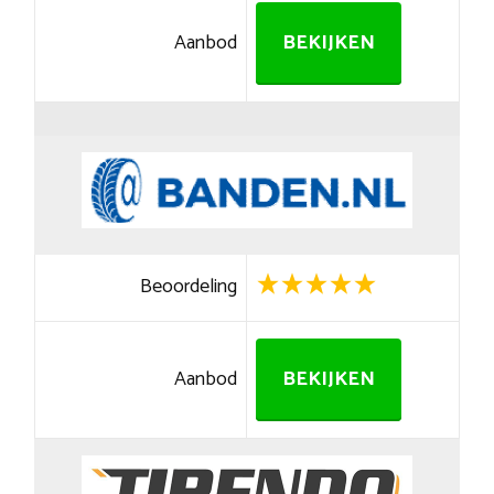
Aanbod
BEKIJKEN
Beoordeling
Aanbod
BEKIJKEN