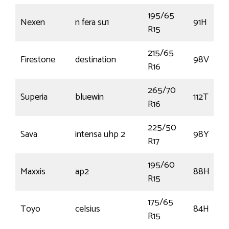
195/65
Nexen
n fera su1
91H
R15
215/65
Firestone
destination
98V
R16
265/70
Superia
bluewin
112T
R16
225/50
Sava
intensa uhp 2
98Y
R17
195/60
Maxxis
ap2
88H
R15
175/65
Toyo
celsius
84H
R15