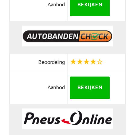
Aanbod
BEKIJKEN
Beoordeling
Aanbod
BEKIJKEN