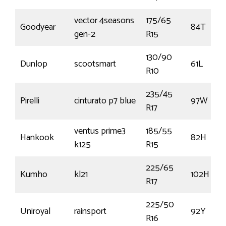
vector 4seasons
175/65
Goodyear
84T
gen-2
R15
130/90
Dunlop
scootsmart
61L
R10
235/45
Pirelli
cinturato p7 blue
97W
R17
ventus prime3
185/55
Hankook
82H
k125
R15
225/65
Kumho
kl21
102H
R17
225/50
Uniroyal
rainsport
92Y
R16