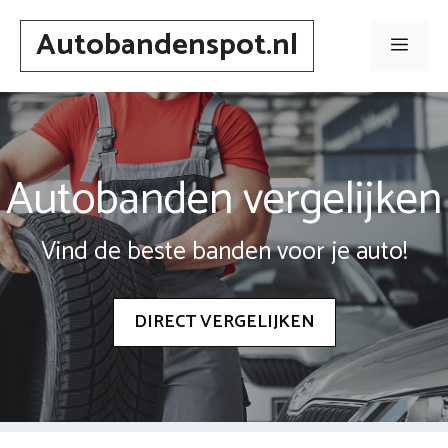
Spring
Autobandenspot.nl
naar
Men
inhoud
Autobanden vergelijken
Vind de beste banden voor je auto!
DIRECT VERGELIJKEN