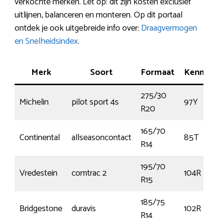
verkochte merken. Let op: dit zijn kosten exclusief
uitlijnen, balanceren en monteren. Op dit portaal
ontdek je ook uitgebreide info over:
Draagvermogen
en Snelheidsindex
.
Merk
Soort
Formaat
Kenmer
275/30
Michelin
pilot sport 4s
97Y
R20
165/70
Continental
allseasoncontact
85T
R14
195/70
Vredestein
comtrac 2
104R
R15
185/75
Bridgestone
duravis
102R
R14