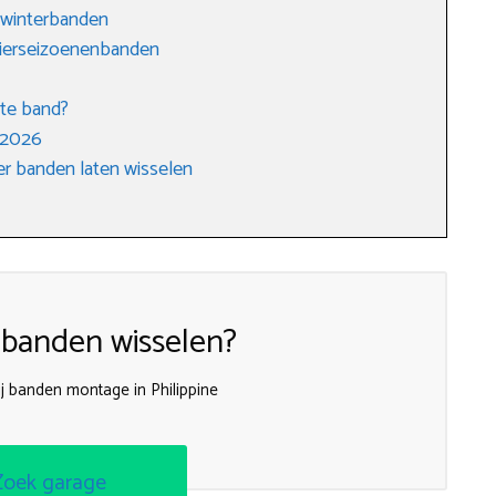
 winterbanden
vierseizoenenbanden
ste band?
 2026
r banden laten wisselen
 banden wisselen?
j banden montage in Philippine
Zoek garage