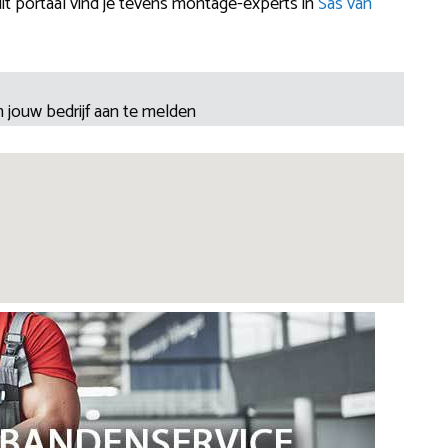
t portaal vind je tevens montage-experts in
Sas van
 jouw bedrijf aan te melden