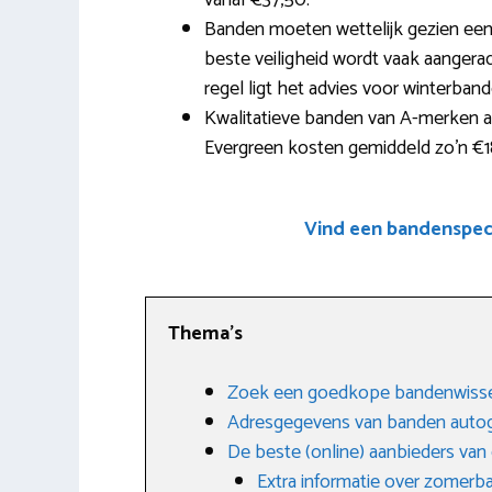
vanaf €37,50.
Banden moeten wettelijk gezien een
beste veiligheid wordt vaak aangera
regel ligt het advies voor winterband
Kwalitatieve banden van A-merken a
Evergreen kosten gemiddeld zo’n €1
Vind een bandenspeci
Thema’s
Zoek een goedkope bandenwissel
Adresgegevens van banden autog
De beste (online) aanbieders va
Extra informatie over zomerb