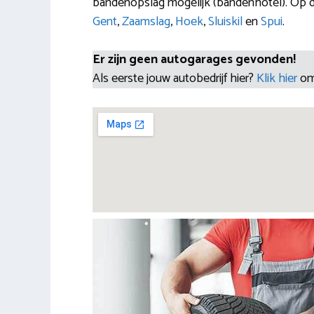
bandenopslag mogelijk (bandenhotel). Op di
Gent
,
Zaamslag
,
Hoek
,
Sluiskil
en
Spui
.
Er zijn geen autogarages gevonden!
Als eerste jouw autobedrijf hier?
Klik hier
om