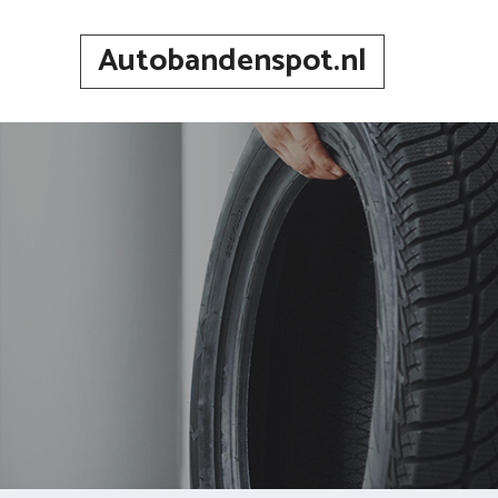
Spring
naar
Autobandenspot.nl
inhoud