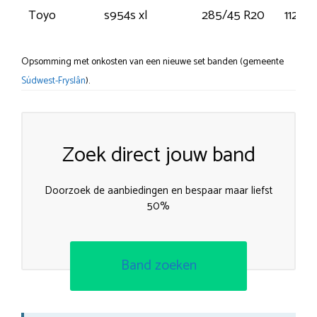
Toyo
s954s xl
285/45 R20
112V
Opsomming met onkosten van een nieuwe set banden (gemeente
Súdwest-Fryslân
).
Zoek direct jouw band
Doorzoek de aanbiedingen en bespaar maar liefst
50%
Band zoeken