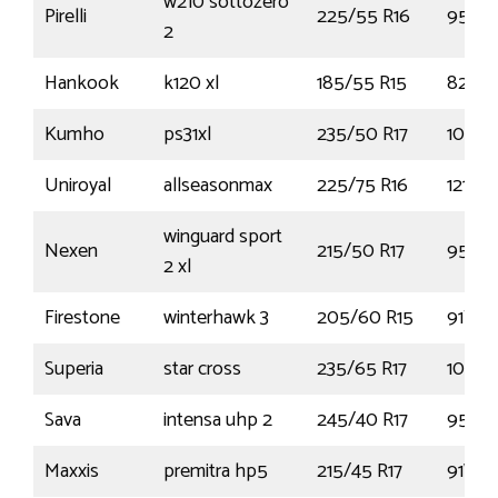
w210 sottozero
Pirelli
225/55 R16
95H
2
Hankook
k120 xl
185/55 R15
82V
Kumho
ps31xl
235/50 R17
100W
Uniroyal
allseasonmax
225/75 R16
121R
winguard sport
Nexen
215/50 R17
95V
2 xl
Firestone
winterhawk 3
205/60 R15
91T
Superia
star cross
235/65 R17
108V
Sava
intensa uhp 2
245/40 R17
95Y
Maxxis
premitra hp5
215/45 R17
91W