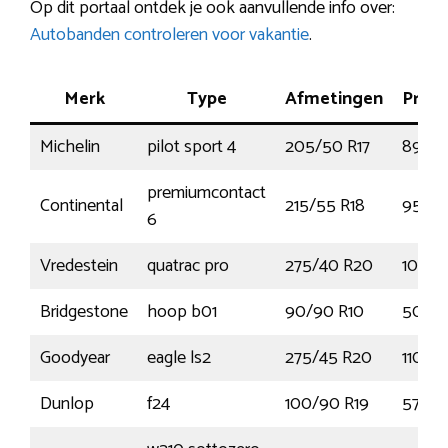
Op dit portaal ontdek je ook aanvullende info over:
Autobanden controleren voor vakantie
.
Merk
Type
Afmetingen
Prest
Michelin
pilot sport 4
205/50 R17
89W
premiumcontact
Continental
215/55 R18
95H
6
Vredestein
quatrac pro
275/40 R20
106Y
Bridgestone
hoop b01
90/90 R10
50J
Goodyear
eagle ls2
275/45 R20
110H
Dunlop
f24
100/90 R19
57S