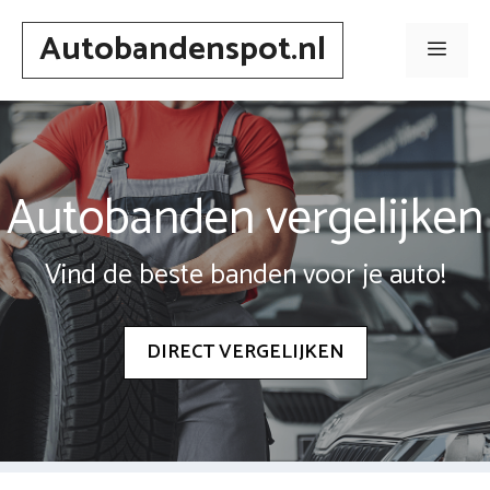
Spring
Autobandenspot.nl
naar
Men
inhoud
Autobanden vergelijken
Vind de beste banden voor je auto!
DIRECT VERGELIJKEN