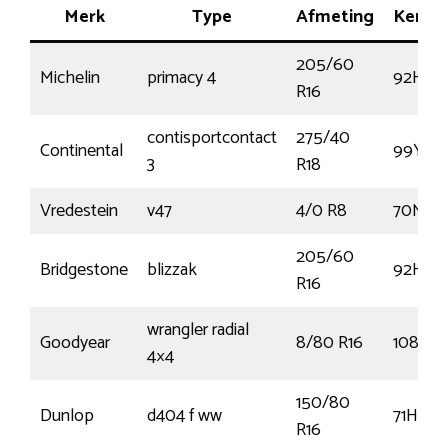
Merk
Type
Afmeting
Kenme
205/60
Michelin
primacy 4
92H
R16
contisportcontact
275/40
Continental
99Y
3
R18
Vredestein
v47
4/0 R8
70M
205/60
Bridgestone
blizzak
92H
R16
wrangler radial
Goodyear
8/80 R16
108N
4×4
150/80
Dunlop
d404 f ww
71H
R16