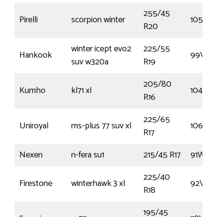
255/45
Pirelli
scorpion winter
105V
R20
winter icept evo2
225/55
Hankook
99V
suv w320a
R19
205/80
Kumho
kl71 xl
104Q
R16
225/65
Uniroyal
ms-plus 77 suv xl
106H
R17
Nexen
n-fera su1
215/45 R17
91W
225/40
Firestone
winterhawk 3 xl
92V
R18
195/45