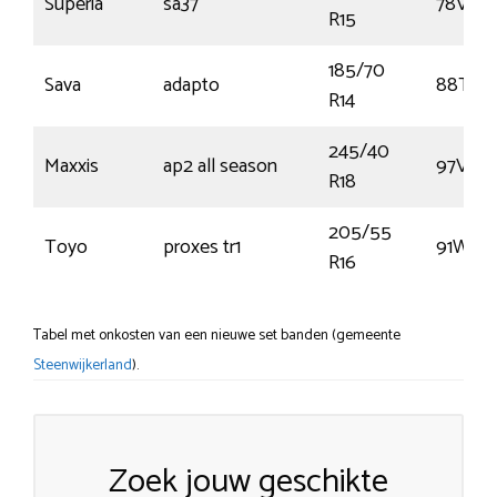
Superia
sa37
78V
R15
185/70
Sava
adapto
88T
R14
245/40
Maxxis
ap2 all season
97V
R18
205/55
Toyo
proxes tr1
91W
R16
Tabel met onkosten van een nieuwe set banden (gemeente
Steenwijkerland
).
Zoek jouw geschikte