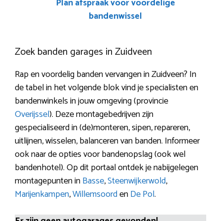
Plan afspraak voor voordelige
bandenwissel
Zoek banden garages in Zuidveen
Rap en voordelig banden vervangen in Zuidveen? In
de tabel in het volgende blok vind je specialisten en
bandenwinkels in jouw omgeving (provincie
Overijssel
). Deze montagebedrijven zijn
gespecialiseerd in (de)monteren, sipen, repareren,
uitlijnen, wisselen, balanceren van banden. Informeer
ook naar de opties voor bandenopslag (ook wel
bandenhotel). Op dit portaal ontdek je nabijgelegen
montagepunten in
Basse
,
Steenwijkerwold
,
Marijenkampen
,
Willemsoord
en
De Pol
.
Er zijn geen autogarages gevonden!