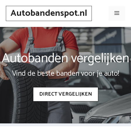
Spring
Autobandenspot.nl
naar
Men
inhoud
Autobanden vergelijken
Vind de beste banden voor je auto!
DIRECT VERGELIJKEN