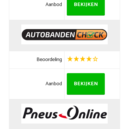
Aanbod
BEKIJKEN
Beoordeling
Aanbod
BEKIJKEN