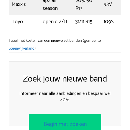
ap2 all
205/50
Maxxis
93V
season
R17
Toyo
open c. a/t+
31/11 R15
109S
Tabel met kosten van een nieuwe set banden (gemeente
Steenwijkerland
).
Zoek jouw nieuwe band
Informeer naar alle aanbiedingen en bespaar wel
40%
Begin met zoeken