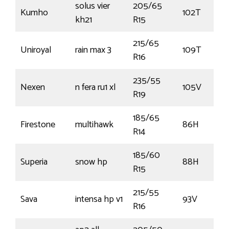
solus vier
205/65
Kumho
102T
kh21
R15
215/65
Uniroyal
rain max 3
109T
R16
235/55
Nexen
n fera ru1 xl
105V
R19
185/65
Firestone
multihawk
86H
R14
185/60
Superia
snow hp
88H
R15
215/55
Sava
intensa hp v1
93V
R16