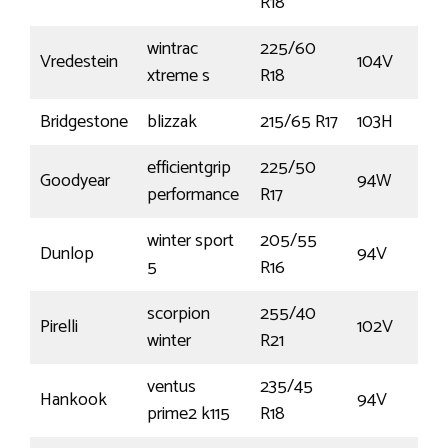
R18
wintrac
225/60
Vredestein
104V
xtreme s
R18
Bridgestone
blizzak
215/65 R17
103H
efficientgrip
225/50
Goodyear
94W
performance
R17
winter sport
205/55
Dunlop
94V
5
R16
scorpion
255/40
Pirelli
102V
winter
R21
ventus
235/45
Hankook
94V
prime2 k115
R18