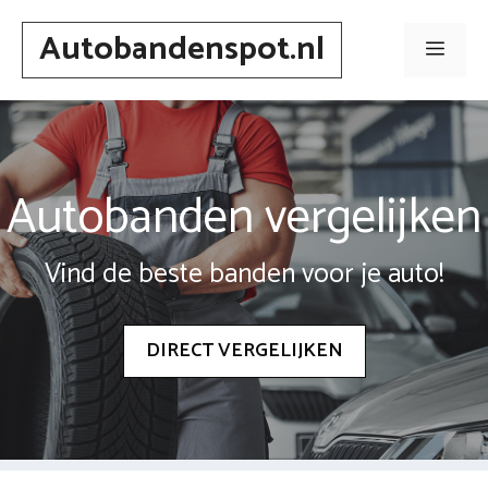
Spring
Autobandenspot.nl
naar
Men
inhoud
Autobanden vergelijken
Vind de beste banden voor je auto!
DIRECT VERGELIJKEN