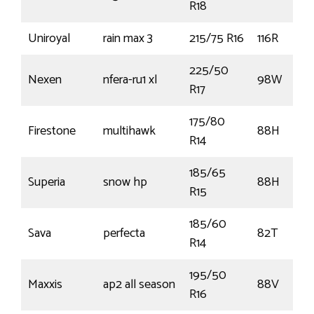
R18
Uniroyal
rain max 3
215/75 R16
116R
225/50
Nexen
nfera-ru1 xl
98W
R17
175/80
Firestone
multihawk
88H
R14
185/65
Superia
snow hp
88H
R15
185/60
Sava
perfecta
82T
R14
195/50
Maxxis
ap2 all season
88V
R16