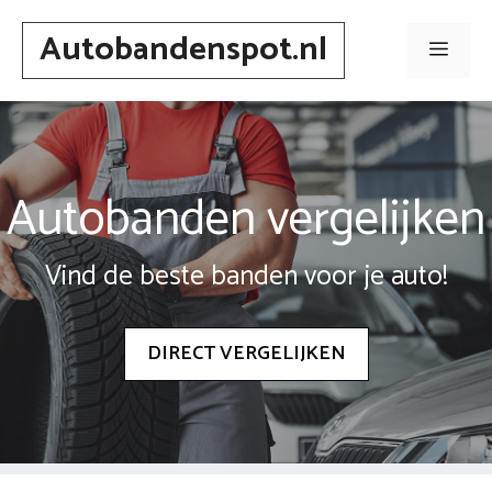
Spring
Autobandenspot.nl
naar
Men
inhoud
Autobanden vergelijken
Vind de beste banden voor je auto!
DIRECT VERGELIJKEN