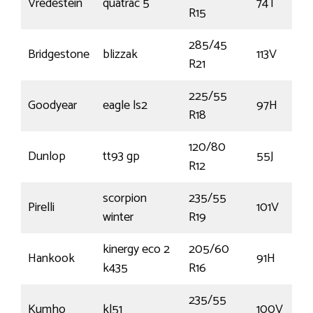
Vredestein
quatrac 5
74T
R15
285/45
Bridgestone
blizzak
113V
R21
225/55
Goodyear
eagle ls2
97H
R18
120/80
Dunlop
tt93 gp
55J
R12
scorpion
235/55
Pirelli
101V
winter
R19
kinergy eco 2
205/60
Hankook
91H
k435
R16
235/55
Kumho
kl51
100V