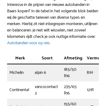
Interesse in de prijzen van nieuwe autobanden in
Baars kopen? In de tabel in het volgende blok beiden
wij de geschatte tarieven van diverse types en
merken. Hierbij zit niet inbegrepen monteren, uitlijnen
en balanceren. je niet wilt wisselen, niet zoveel
kilometers rijdt check je ook nuttige informatie over:
Autobanden voor op reis
.
Merk
Soort
Afmeting
Vermoge
185/50
Michelin
alpin 6
81H
R16
vancocontact
235/65
Continental
121R
2
R16
155/60