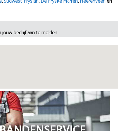
e
,
Súdwest-Fryslân
,
De Fryske Marren
,
Heerenveen
en
 jouw bedrijf aan te melden