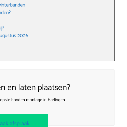
winterbanden
nden?
ij?
augustus 2026
 en laten plaatsen?
oopste banden montage in Harlingen
aak afspraak