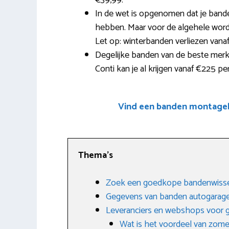
€39,99.
In de wet is opgenomen dat je band
hebben. Maar voor de algehele word
Let op: winterbanden verliezen vana
Degelijke banden van de beste merke
Conti kan je al krijgen vanaf €225 per
Vind een banden montageb
Thema’s
Zoek een goedkope bandenwissel
Gegevens van banden autogarage
Leveranciers en webshops voor
Wat is het voordeel van zom