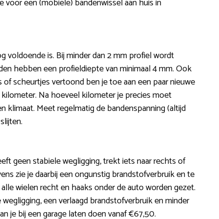
tie voor een (mobiele) bandenwissel aan huis in
og voldoende is. Bij minder dan 2 mm profiel wordt
den hebben een profieldiepte van minimaal 4 mm. Ook
is of scheurtjes vertoond ben je toe aan een paar nieuwe
0 kilometer. Na hoeveel kilometer je precies moet
 en klimaat. Meet regelmatig de bandenspanning (altijd
lijten.
eeft geen stabiele wegligging, trekt iets naar rechts of
evens zie je daarbij een ongunstig brandstofverbruik en te
 dat alle wielen recht en haaks onder de auto worden gezet.
 wegligging, een verlaagd brandstofverbruik en minder
kan je bij een garage laten doen vanaf €67,50.