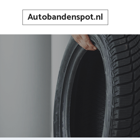
Spring
naar
Autobandenspot.nl
inhoud