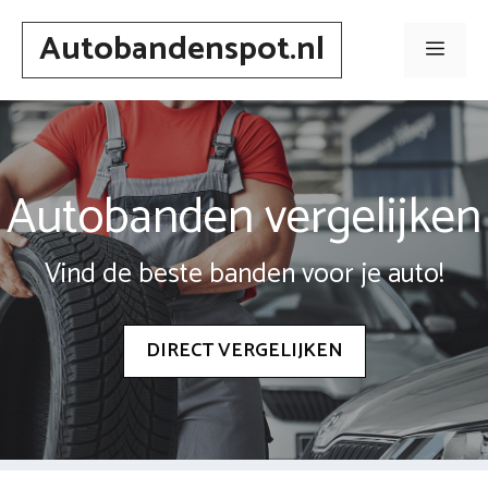
Spring
Autobandenspot.nl
naar
Men
inhoud
Autobanden vergelijken
Vind de beste banden voor je auto!
DIRECT VERGELIJKEN