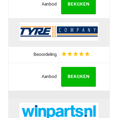
Aanbod
BEKIJKEN
Beoordeling
Aanbod
BEKIJKEN