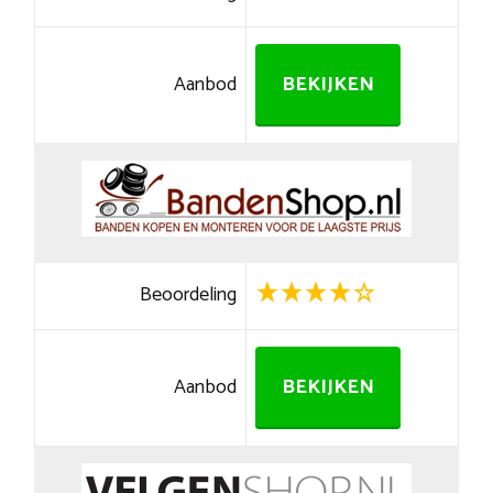
Aanbod
BEKIJKEN
Beoordeling
Aanbod
BEKIJKEN