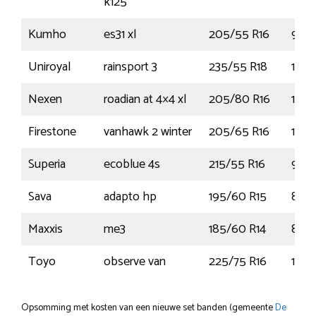
k125
Kumho
es31 xl
205/55 R16
94V
Uniroyal
rainsport 3
235/55 R18
100
Nexen
roadian at 4×4 xl
205/80 R16
104
Firestone
vanhawk 2 winter
205/65 R16
107T
Superia
ecoblue 4s
215/55 R16
97V
Sava
adapto hp
195/60 R15
88H
Maxxis
me3
185/60 R14
82H
Toyo
observe van
225/75 R16
121R
Opsomming met kosten van een nieuwe set banden (gemeente
De