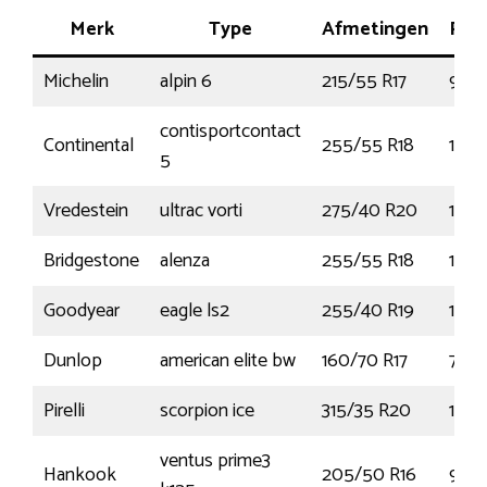
Merk
Type
Afmetingen
Pres
Michelin
alpin 6
215/55 R17
98V
contisportcontact
Continental
255/55 R18
109
5
Vredestein
ultrac vorti
275/40 R20
106
Bridgestone
alenza
255/55 R18
109
Goodyear
eagle ls2
255/40 R19
100
Dunlop
american elite bw
160/70 R17
73V
Pirelli
scorpion ice
315/35 R20
110V
ventus prime3
Hankook
205/50 R16
91W