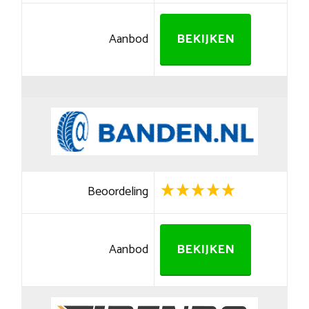
Aanbod
BEKIJKEN
Beoordeling
Aanbod
BEKIJKEN