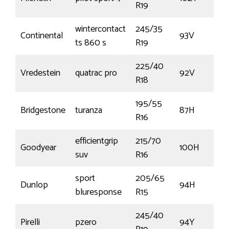
R19
wintercontact
245/35
Continental
93V
ts 860 s
R19
225/40
Vredestein
quatrac pro
92V
R18
195/55
Bridgestone
turanza
87H
R16
efficientgrip
215/70
Goodyear
100H
suv
R16
sport
205/65
Dunlop
94H
bluresponse
R15
245/40
Pirelli
pzero
94Y