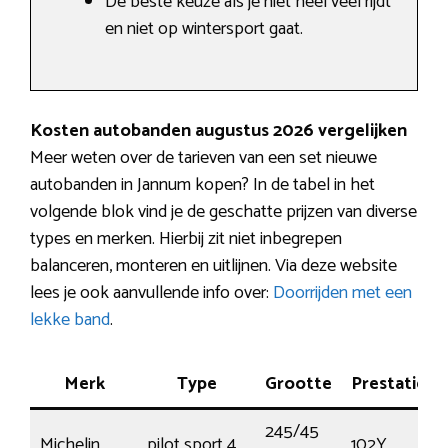
De beste keuze als je niet heel veel rijdt
en niet op wintersport gaat.
Kosten autobanden augustus 2026 vergelijken
Meer weten over de tarieven van een set nieuwe
autobanden in Jannum kopen? In de tabel in het
volgende blok vind je de geschatte prijzen van diverse
types en merken. Hierbij zit niet inbegrepen
balanceren, monteren en uitlijnen. Via deze website
lees je ook aanvullende info over:
Doorrijden met een
lekke band
.
Merk
Type
Grootte
Prestatie
245/45
Michelin
pilot sport 4
102Y