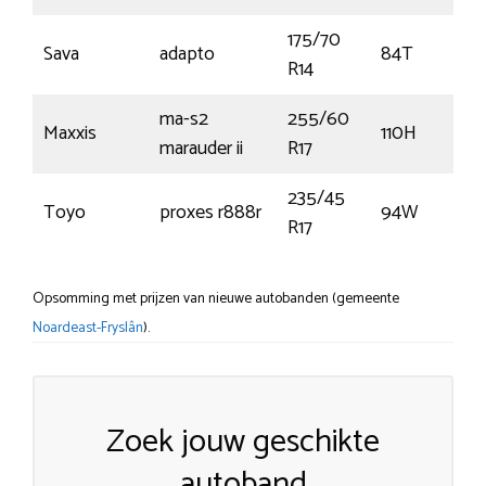
175/70
Sava
adapto
84T
R14
ma-s2
255/60
Maxxis
110H
marauder ii
R17
235/45
Toyo
proxes r888r
94W
R17
Opsomming met prijzen van nieuwe autobanden (gemeente
Noardeast-Fryslân
).
Zoek jouw geschikte
autoband