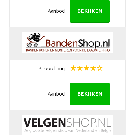
Aanbod
BEKIJKEN
Beoordeling
Aanbod
BEKIJKEN