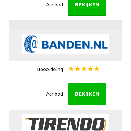
Aanbod
BEKIJKEN
Beoordeling
Aanbod
BEKIJKEN