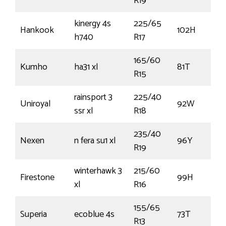
R19
kinergy 4s
225/65
Hankook
102H
h740
R17
165/60
Kumho
ha31 xl
81T
R15
rainsport 3
225/40
Uniroyal
92W
ssr xl
R18
235/40
Nexen
n fera su1 xl
96Y
R19
winterhawk 3
215/60
Firestone
99H
xl
R16
155/65
Superia
ecoblue 4s
73T
R13