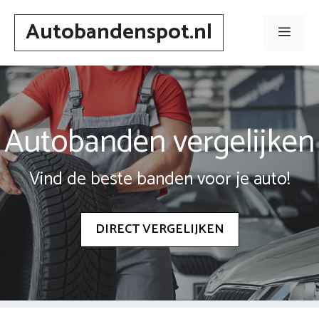
Spring
Autobandenspot.nl
naar
Men
inhoud
Autobanden vergelijken
Vind de beste banden voor je auto!
DIRECT VERGELIJKEN