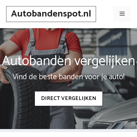
Spring
Autobandenspot.nl
naar
Men
inhoud
Autobanden vergelijken
Vind de beste banden voor je auto!
DIRECT VERGELIJKEN