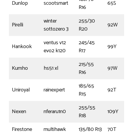
Dunlop
scootsmart
65S
R16
winter
255/30
Pirelli
92W
sottozero 3
R20
ventus v12
245/45
Hankook
99Y
evo2 k120
R17
215/55
Kumho
hs51 xl
97W
R16
185/65
Uniroyal
rainexpert
92T
R15
255/55
Nexen
nferaru1n0
109Y
R18
Firestone
multihawk
135/80 R13
70T