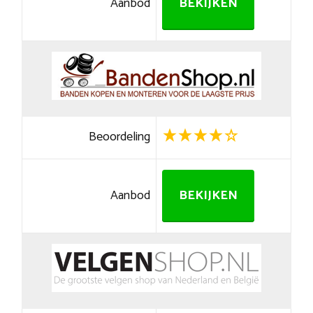
Aanbod
BEKIJKEN
Beoordeling
Aanbod
BEKIJKEN