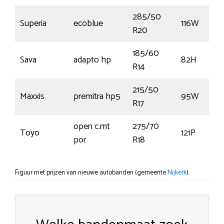
285/50
Superia
ecoblue
116W
R20
185/60
Sava
adapto hp
82H
R14
215/50
Maxxis
premitra hp5
95W
R17
open c.mt
275/70
Toyo
121P
por
R18
Figuur met prijzen van nieuwe autobanden (gemeente
Nijkerk
).