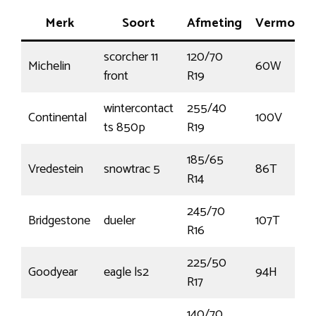
Merk
Soort
Afmeting
Vermoge
scorcher 11
120/70
Michelin
60W
front
R19
wintercontact
255/40
Continental
100V
ts 850p
R19
185/65
Vredestein
snowtrac 5
86T
R14
245/70
Bridgestone
dueler
107T
R16
225/50
Goodyear
eagle ls2
94H
R17
140/70