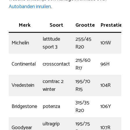
Autobanden inruilen
.
Merk
Soort
Grootte
Prestatie
lattitude
255/45
Michelin
101W
sport 3
R20
215/60
Continental
crosscontact
96H
R17
comtrac 2
195/70
Vredestein
104R
winter
R15
315/35
Bridgestone
potenza
106Y
R20
ultragrip
195/75
Goodyear
107R