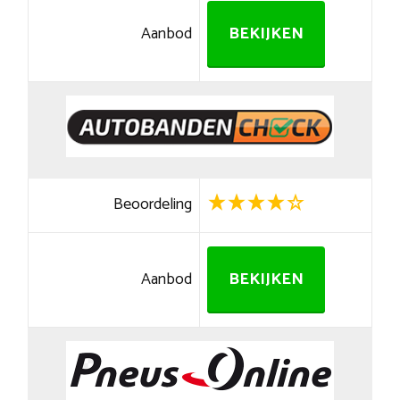
Aanbod
BEKIJKEN
Beoordeling
Aanbod
BEKIJKEN