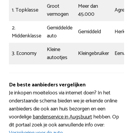
Groot
Meer dan
1. Topklasse
Agressie
vermogen
45.000
2.
Gemiddelde
Gemiddeld
Herkenb
Middenklasse
auto
Kleine
3. Economy
Kleingebruiker
Eenvoud
autootjes
De beste aanbieders vergelijken
Je inkopen moeiteloos via internet doen? In het
onderstaande schema bieden we je erkende online
aanbieders die ook aan huis bezorgen en een
voordelige
bandenservice in Augsbuurt
hebben. Op
dit portaal zoek je ook aanvullende info over: