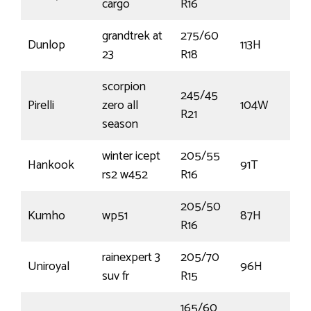
cargo
R16
grandtrek at
275/60
Dunlop
113H
23
R18
scorpion
245/45
Pirelli
zero all
104W
R21
season
winter icept
205/55
Hankook
91T
rs2 w452
R16
205/50
Kumho
wp51
87H
R16
rainexpert 3
205/70
Uniroyal
96H
suv fr
R15
165/60