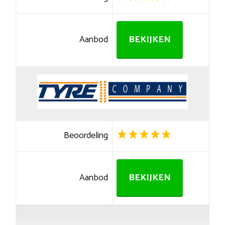
Aanbod
BEKIJKEN
Beoordeling
Aanbod
BEKIJKEN