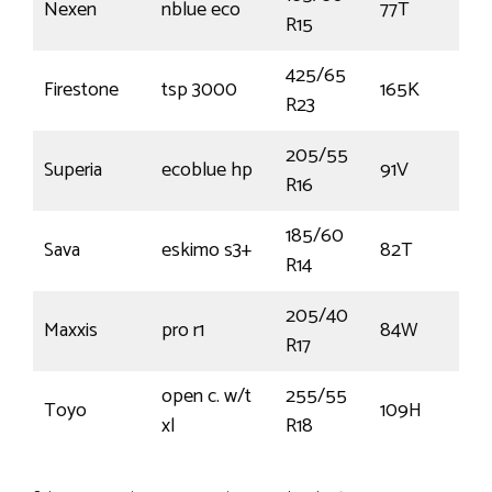
Nexen
nblue eco
77T
R15
425/65
Firestone
tsp 3000
165K
R23
205/55
Superia
ecoblue hp
91V
R16
185/60
Sava
eskimo s3+
82T
R14
205/40
Maxxis
pro r1
84W
€
R17
open c. w/t
255/55
Toyo
109H
xl
R18