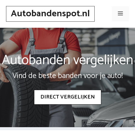
Spring
Autobandenspot.nl
naar
Men
inhoud
Autobanden vergelijken
Vind de beste banden voor je auto!
DIRECT VERGELIJKEN