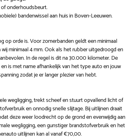
 of onderhoudsbeurt.
(mobiele) bandenwissel aan huis in Boven-Leeuwen.
og op orde is. Voor zomerbanden geldt een minimaal
n wij minimaal 4 mm. Ook als het rubber uitgedroogd en
nbevolen. In de regel is dit na 30.000 kilometer. De
 en is met name afhankelijk van het type auto en jouw
spanning zodat je er langer plezier van hebt.
ele wegligging, trekt scheef en stuurt opvallend licht of
verbruik en onnodig snelle slijtage. Bij uitlijnen draait
odat deze weer loodrecht op de grond en evenwijdig aan
imale wegligging, een gunstiger brandstofverbruik en het
nenauto uitlijnen kan al vanaf €70,00.