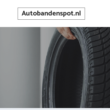
Spring
naar
Autobandenspot.nl
inhoud