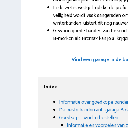
montage laat je al doen vanaf €44,99
In de wet is vastgelegd dat de profi
veiligheid wordt vaak aangeraden om b
winterbanden luistert dit nog nauwe
Gewoon goede banden van bekende 
B-merken als Firemax kan je al krijg
Vind een garage in de b
Index
Informatie over goedkope band
De beste banden autogarage B
Goedkope banden bestellen
Informatie en voordelen van