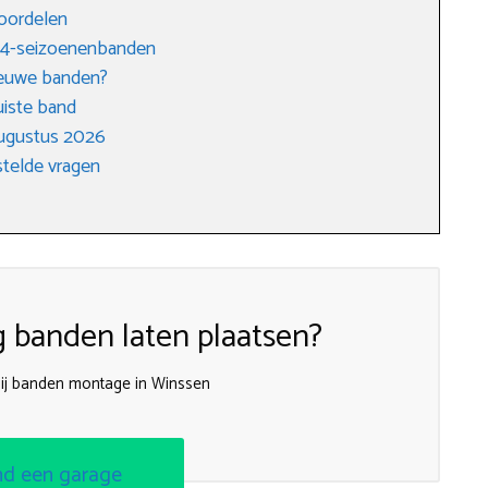
voordelen
r 4-seizoenenbanden
nieuwe banden?
uiste band
augustus 2026
telde vragen
g banden laten plaatsen?
ij banden montage in Winssen
nd een garage