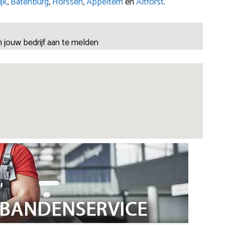
jk
,
Batenburg
,
Horssen
,
Appeltern
en
Altforst
.
 jouw bedrijf aan te melden