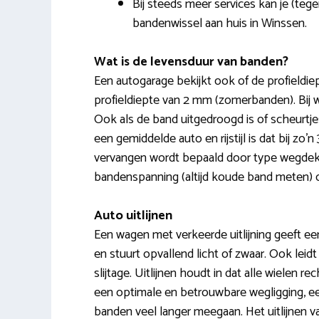
Bij steeds meer services kan je (teg
bandenwissel aan huis in Winssen.
Wat is de levensduur van banden?
Een autogarage bekijkt ook of de profieldie
profieldiepte van 2 mm (zomerbanden). Bij w
Ook als de band uitgedroogd is of scheurt
een gemiddelde auto en rijstijl is dat bij z
vervangen wordt bepaald door type wegdek waa
bandenspanning (altijd koude band meten) 
Auto uitlijnen
Een wagen met verkeerde uitlijning geeft een 
en stuurt opvallend licht of zwaar. Ook lei
slijtage. Uitlijnen houdt in dat alle wielen 
een optimale en betrouwbare wegligging, ee
banden veel langer meegaan. Het uitlijnen 