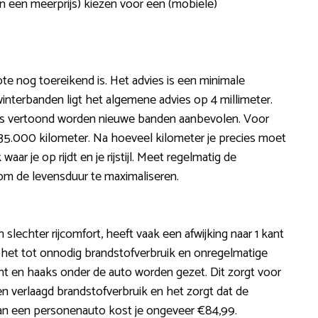
en een meerprijs) kiezen voor een (mobiele)
pte nog toereikend is. Het advies is een minimale
interbanden ligt het algemene advies op 4 millimeter.
jes vertoond worden nieuwe banden aanbevolen. Voor
o’n 35.000 kilometer. Na hoeveel kilometer je precies moet
r je op rijdt en je rijstijl. Meet regelmatig de
om de levensduur te maximaliseren.
slechter rijcomfort, heeft vaak een afwijking naar 1 kant
dt het tot onnodig brandstofverbruik en onregelmatige
recht en haaks onder de auto worden gezet. Dit zorgt voor
n verlaagd brandstofverbruik en het zorgt dat de
van een personenauto kost je ongeveer €84,99.