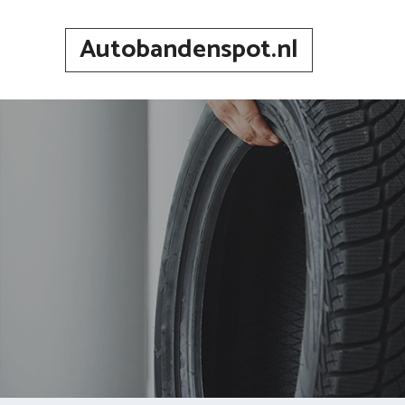
Spring
naar
Autobandenspot.nl
inhoud