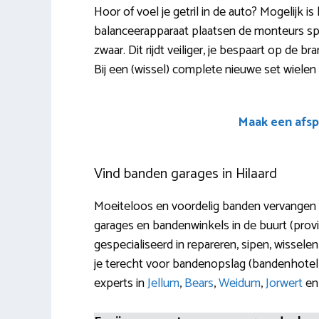
Hoor of voel je getril in de auto? Mogelijk 
balanceerapparaat plaatsen de monteurs spe
zwaar. Dit rijdt veiliger, je bespaart op de
Bij een (wissel) complete nieuwe set wielen 
Maak een afsp
Vind banden garages in Hilaard
Moeiteloos en voordelig banden vervangen in
garages en bandenwinkels in de buurt (prov
gespecialiseerd in repareren, sipen, wissele
je terecht voor bandenopslag (bandenhotel
experts in
Jellum
,
Bears
,
Weidum
,
Jorwert
e