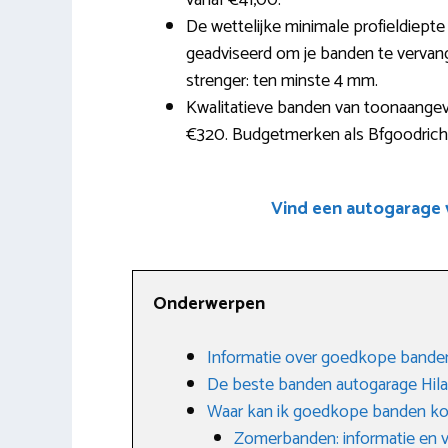
vanaf €41,00.
De wettelijke minimale profieldiepte
geadviseerd om je banden te vervange
strenger: ten minste 4 mm.
Kwalitatieve banden van toonaangev
€320. Budgetmerken als Bfgoodrich z
Vind een autogarage
Onderwerpen
Informatie over goedkope banden
De beste banden autogarage Hila
Waar kan ik goedkope banden k
Zomerbanden: informatie en 