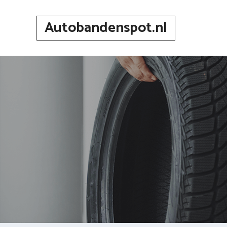
Spring
naar
Autobandenspot.nl
inhoud