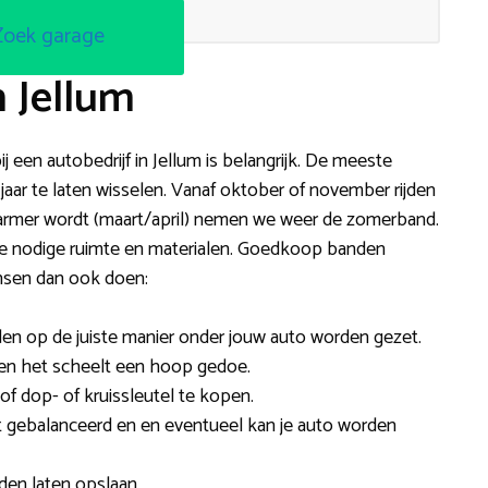
Zoek garage
n Jellum
j een autobedrijf in Jellum is belangrijk. De meeste
aar te laten wisselen. Vanaf oktober of november rijden
armer wordt (maart/april) nemen we weer de zomerband.
t de nodige ruimte en materialen. Goedkoop banden
ensen dan ook doen:
en op de juiste manier onder jouw auto worden gezet.
jt en het scheelt een hoop gedoe.
of dop- of kruissleutel te kopen.
t gebalanceerd en en eventueel kan je auto worden
den laten opslaan.