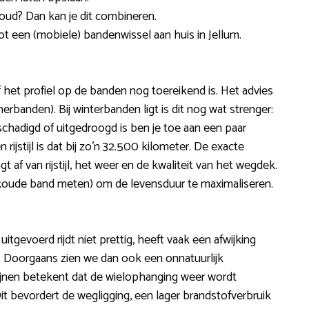
oud? Dan kan je dit combineren.
ot een (mobiele) bandenwissel aan huis in Jellum.
f het profiel op de banden nog toereikend is. Het advies
rbanden). Bij winterbanden ligt is dit nog wat strenger:
hadigd of uitgedroogd is ben je toe aan een paar
ijstijl is dat bij zo’n 32.500 kilometer. De exacte
 af van rijstijl, het weer en de kwaliteit van het wegdek.
 koude band meten) om de levensduur te maximaliseren.
 uitgevoerd rijdt niet prettig, heeft vaak een afwijking
cht. Doorgaans zien we dan ook een onnatuurlijk
tlijnen betekent dat de wielophanging weer wordt
Dit bevordert de wegligging, een lager brandstofverbruik