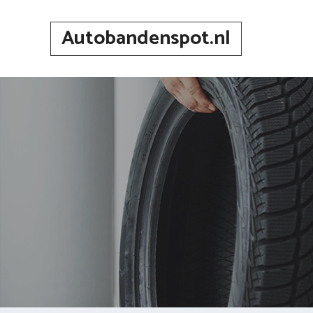
Spring
naar
Autobandenspot.nl
inhoud