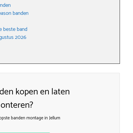
anden
 season banden
e beste band
ugustus 2026
den kopen en laten
onteren?
opste banden montage in Jellum