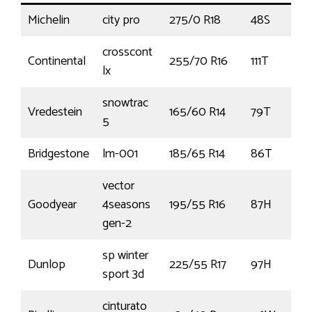
Michelin
city pro
275/0 R18
48S
crosscont
Continental
255/70 R16
111T
lx
snowtrac
Vredestein
165/60 R14
79T
5
Bridgestone
lm-001
185/65 R14
86T
vector
Goodyear
4seasons
195/55 R16
87H
gen-2
sp winter
Dunlop
225/55 R17
97H
sport 3d
cinturato