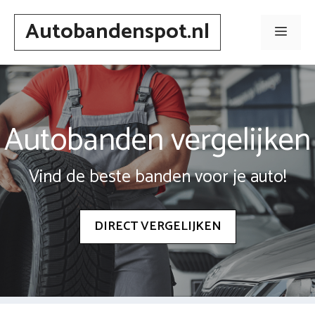
Spring
Autobandenspot.nl
naar
Men
inhoud
Autobanden vergelijken
Vind de beste banden voor je auto!
DIRECT VERGELIJKEN