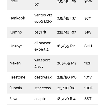
Pirelli
235/40 R19
96W
p7
ventus v12
Hankook
235/45 R17
97Y
evo2 k120
Kumho
ps71 rft
225/45 R17
91W
all season
Uniroyal
185/55 R14
80H
expert 2
win.sport
Nexen
265/65 R17
112H
2 suv
Firestone
desti.win.xl
235/50 R18
101V
Superia
star cross
215/70 R16
100H
Sava
adapto
185/70 R14
88T