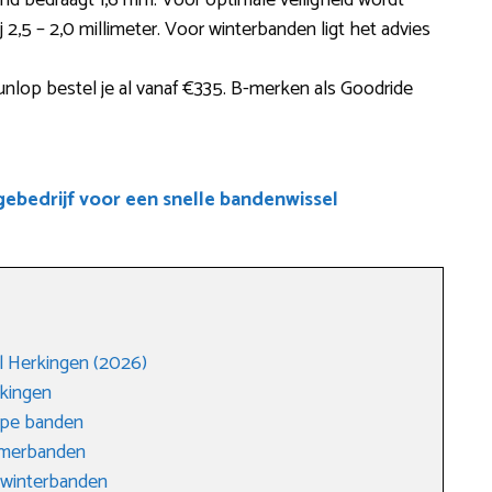
and bedraagt 1,6 mm. Voor optimale veiligheid wordt
2,5 – 2,0 millimeter. Voor winterbanden ligt het advies
lop bestel je al vanaf €335. B-merken als Goodride
bedrijf voor een snelle bandenwissel
 Herkingen (2026)
kingen
ope banden
zomerbanden
 winterbanden