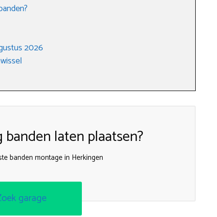
 banden?
ugustus 2026
wissel
g banden laten plaatsen?
te banden montage in Herkingen
Zoek garage