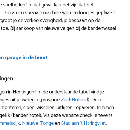
e snelheden? In dat geval kan het zijn dat het
. D.m.v. een speciale machine worden loodjes geplaatst
root je de verkeersveiligheid, je bespaart op de
 toe. Bij aankoop van nieuwe velgen bij de bandenwissel
en garage in de buurt
kingen
 in Herkingen? In de onderstaande tabel vind je
es uit jouw regio (provincie
Zuid-Holland
). Deze
onteren, sipen, wisselen, uitlijnen, repareren, trimmen
lijk (bandenhotel). Via deze website check je tevens
mmelsdijk
,
Nieuwe-Tonge
en
Stad aan ’t Haringvliet
.