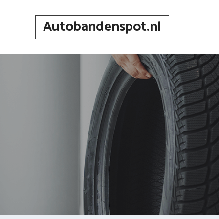
Spring
naar
Autobandenspot.nl
inhoud