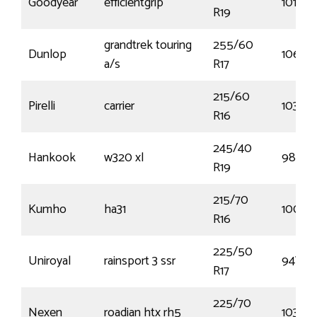
Goodyear
efficientgrip
101Y
R19
grandtrek touring
255/60
Dunlop
106V
a/s
R17
215/60
Pirelli
carrier
103T
R16
245/40
Hankook
w320 xl
98V
R19
215/70
Kumho
ha31
100H
R16
225/50
Uniroyal
rainsport 3 ssr
94W
R17
225/70
Nexen
roadian htx rh5
103T