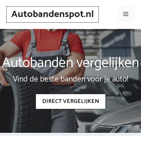
Spring
Autobandenspot.nl
naar
Men
inhoud
Autobanden vergelijken
Vind de beste banden voor je auto!
DIRECT VERGELIJKEN