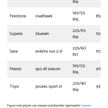
R16
195/55
Firestone
roadhawk
85V
R15
225/65
Superia
bluewin
112R
R16
225/60
Sava
eskimo suv 2 xl
103V
R17
195/55
Maxxis
ap2 all season
91V
R16
225/40
Toyo
proxes sport xl
93Y
R19
Figuur met prijzen van nieuwe autobanden (gemeente
Goeree-