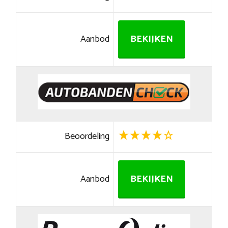
Aanbod
BEKIJKEN
Beoordeling
Aanbod
BEKIJKEN