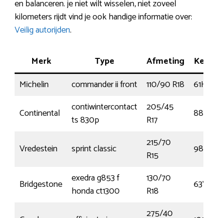
en balanceren. je niet wilt wisselen, niet zoveel
kilometers rijdt vind je ook handige informatie over:
Veilig autorijden
.
Merk
Type
Afmeting
Kenm
Michelin
commander ii front
110/90 R18
61H
contiwintercontact
205/45
Continental
88V
ts 830p
R17
215/70
Vredestein
sprint classic
98W
R15
exedra g853 f
130/70
Bridgestone
63V
honda ct1300
R18
275/40