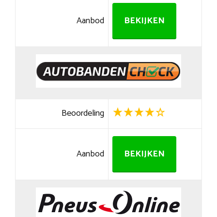
Aanbod
BEKIJKEN
Beoordeling
Aanbod
BEKIJKEN