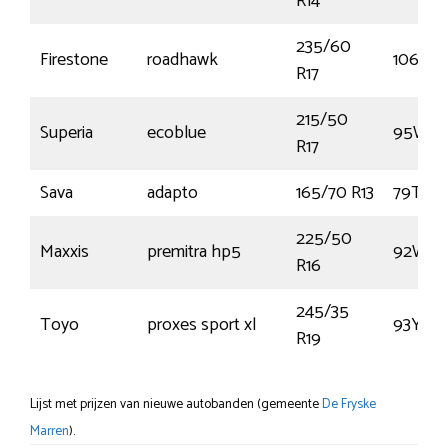
R14
235/60
Firestone
roadhawk
106V
R17
215/50
Superia
ecoblue
95W
R17
Sava
adapto
165/70 R13
79T
225/50
Maxxis
premitra hp5
92W
R16
245/35
Toyo
proxes sport xl
93Y
R19
Lijst met prijzen van nieuwe autobanden (gemeente
De Fryske
Marren
).