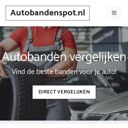
Spring
Autobandenspot.nl
naar
Men
inhoud
Autobanden vergelijken
Vind de beste banden voor je auto!
DIRECT VERGELIJKEN