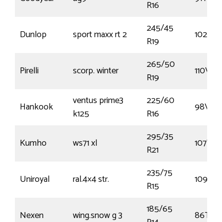
R16
245/45
Dunlop
sport maxx rt 2
102Y
R19
265/50
Pirelli
scorp. winter
110V
R19
ventus prime3
225/60
Hankook
98V
k125
R16
295/35
Kumho
ws71 xl
107V
R21
235/75
Uniroyal
ral.4×4 str.
109T
R15
185/65
Nexen
wing.snow g 3
86T