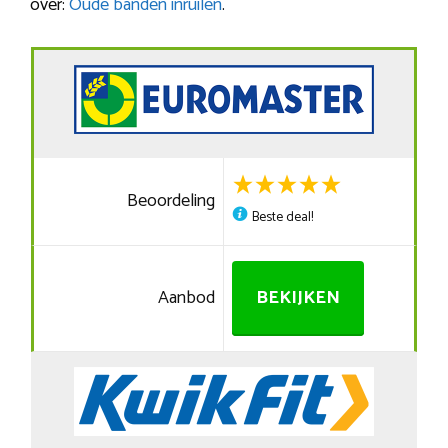
over:
Oude banden inruilen
.
Beoordeling
Beste deal!
Aanbod
BEKIJKEN