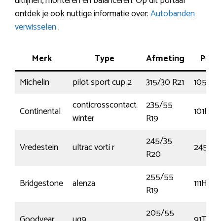
uitlijnen, monteren en balanceren. Op dit portaal
ontdek je ook nuttige informatie over:
Autobanden
verwisselen
.
Merk
Type
Afmeting
Prest
Michelin
pilot sport cup 2
315/30 R21
105Y
conticrosscontact
235/55
Continental
101H
winter
R19
245/35
Vredestein
ultrac vorti r
245/35
R20
255/55
Bridgestone
alenza
111H
R19
205/55
Goodyear
ug9
91T