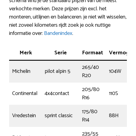
schema vind je de standaard prijzen van de meest
verkochte merken. Deze prijzen zijn excl. het
monteren, uitlijnen en balanceren. je niet wilt wisselen,
niet zoveel kilometers rijdt zoek je ook nuttige
informatie over:
Bandenindex
.
Merk
Serie
Formaat
Vermogen
265/40
Michelin
pilot alpin 5
104W
R20
205/80
Continental
4x4contact
110S
R16
175/80
Vredestein
sprint classic
88H
R14
235/55