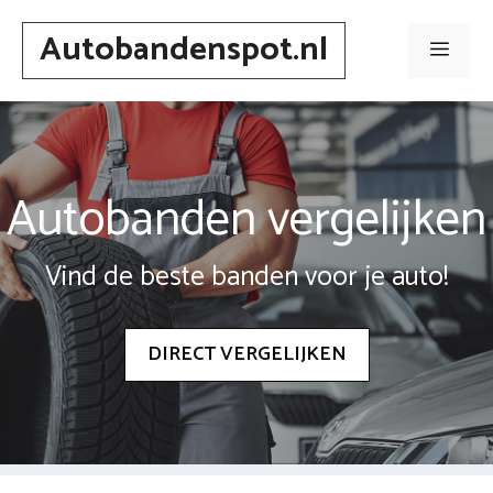
Spring
Autobandenspot.nl
naar
Men
inhoud
Autobanden vergelijken
Vind de beste banden voor je auto!
DIRECT VERGELIJKEN