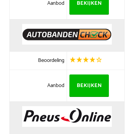
Aanbod
BEKIJKEN
Beoordeling
Aanbod
BEKIJKEN