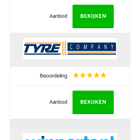
Aanbod
BEKIJKEN
Beoordeling
Aanbod
BEKIJKEN