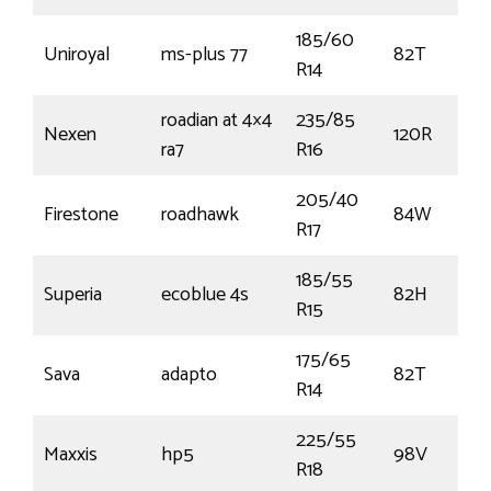
185/60
Uniroyal
ms-plus 77
82T
R14
roadian at 4×4
235/85
Nexen
120R
ra7
R16
205/40
Firestone
roadhawk
84W
R17
185/55
Superia
ecoblue 4s
82H
R15
175/65
Sava
adapto
82T
R14
225/55
Maxxis
hp5
98V
R18