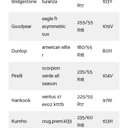
Bridgestone
turanza
103Y
R17
eagle f1
255/55
Goodyear
asymmetric
109V
R18
suv
american elite
180/55
Dunlop
80H
r
R18
scorpion
235/55
Pirelli
verde all
104V
R18
season
ventus s1
225/55
Hankook
97W
evo2 k117b
R17
235/60
Kumho
crug.prem.kl33
103H
R18