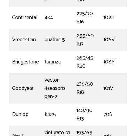
225/70
Continental
4×4
102H
R16
255/60
Vredestein
quatrac 5
106V
R17
265/45
Bridgestone
turanza
108Y
R20
vector
235/50
Goodyear
4seasons
101V
R18
gen-2
140/90
Dunlop
k425
70S
R15
cinturato p1
195/65