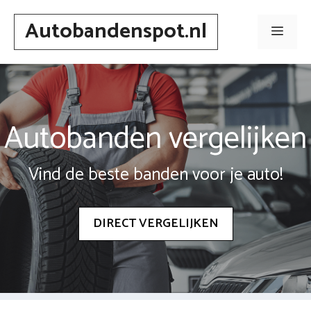
Spring
Autobandenspot.nl
naar
Men
inhoud
Autobanden vergelijken
Vind de beste banden voor je auto!
DIRECT VERGELIJKEN