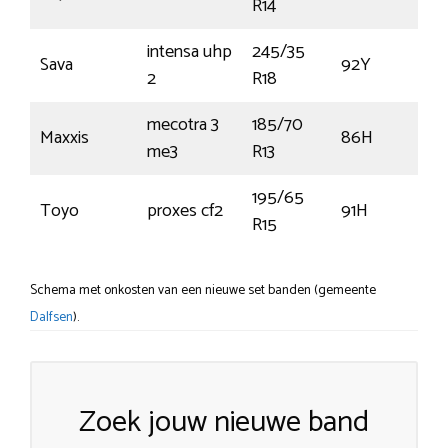
R14
intensa uhp
245/35
Sava
92Y
2
R18
mecotra 3
185/70
Maxxis
86H
me3
R13
195/65
Toyo
proxes cf2
91H
R15
Schema met onkosten van een nieuwe set banden (gemeente
Dalfsen
).
Zoek jouw nieuwe band