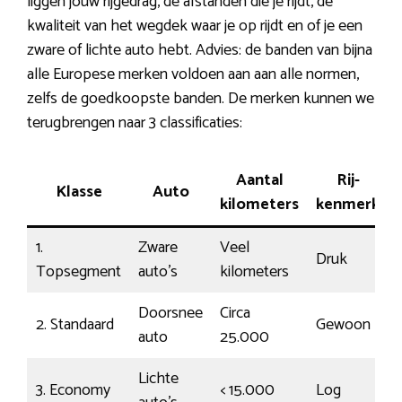
liggen jouw rijgedrag, de afstanden die je rijdt, de
kwaliteit van het wegdek waar je op rijdt en of je een
zware of lichte auto hebt. Advies: de banden van bijna
alle Europese merken voldoen aan aan alle normen,
zelfs de goedkoopste banden. De merken kunnen we
terugbrengen naar 3 classificaties:
Aantal
Rij-
Klasse
Auto
kilometers
kenmerk
1.
Zware
Veel
Druk
Topsegment
auto’s
kilometers
Doorsnee
Circa
2. Standaard
Gewoon
auto
25.000
Lichte
3. Economy
< 15.000
Log