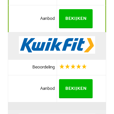
Aanbod
BEKIJKEN
Beoordeling
Aanbod
BEKIJKEN