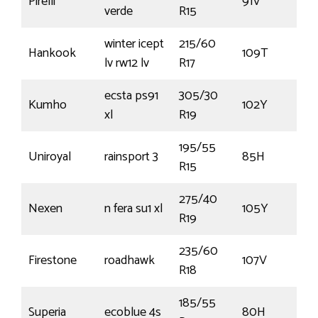
Pirelli
91V
verde
R15
winter icept
215/60
Hankook
109T
lv rw12 lv
R17
ecsta ps91
305/30
Kumho
102Y
xl
R19
195/55
Uniroyal
rainsport 3
85H
R15
275/40
Nexen
n fera su1 xl
105Y
R19
235/60
Firestone
roadhawk
107V
R18
185/55
Superia
ecoblue 4s
80H