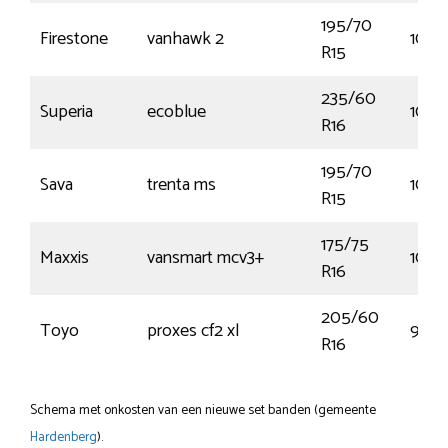
195/70
Firestone
vanhawk 2
104/
R15
235/60
Superia
ecoblue
100V
R16
195/70
Sava
trenta ms
104Q
R15
175/75
Maxxis
vansmart mcv3+
101R
R16
205/60
Toyo
proxes cf2 xl
96V
R16
Schema met onkosten van een nieuwe set banden (gemeente
Hardenberg
).