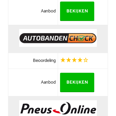
Aanbod
BEKIJKEN
Beoordeling
Aanbod
BEKIJKEN