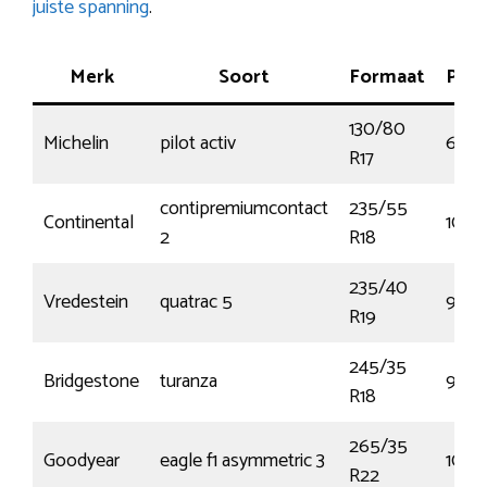
juiste spanning
.
Merk
Soort
Formaat
Pres
130/80
Michelin
pilot activ
65H
R17
contipremiumcontact
235/55
Continental
100Y
2
R18
235/40
Vredestein
quatrac 5
96Y
R19
245/35
Bridgestone
turanza
92Y
R18
265/35
Goodyear
eagle f1 asymmetric 3
102
R22