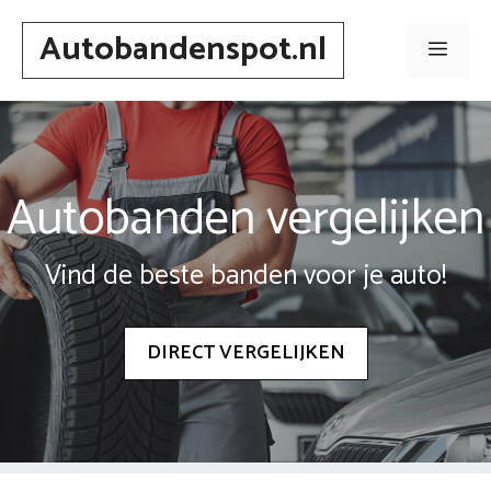
Spring
Autobandenspot.nl
naar
Men
inhoud
Autobanden vergelijken
Vind de beste banden voor je auto!
DIRECT VERGELIJKEN