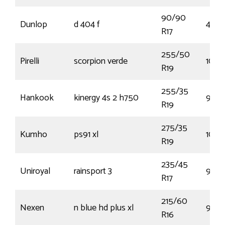
90/90
Dunlop
d 404 f
49P
R17
255/50
Pirelli
scorpion verde
103Y
R19
255/35
Hankook
kinergy 4s 2 h750
96Y
R19
275/35
Kumho
ps91 xl
100Y
R19
235/45
Uniroyal
rainsport 3
94Y
R17
215/60
Nexen
n blue hd plus xl
99V
R16