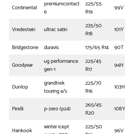
premiumcontact
225/55
Continental
99V
6
R19
235/50
Vredestein
ultrac satin
101Y
R18
Bridgestone
duravis
175/65 R14
90T
ug performance
225/45
Goodyear
94H
gen-1
R17
grandtrek
225/70
Dunlop
103H
touring a/s
R16
265/45
Pirelli
p-zero (pz4)
108Y
R20
winter icept
225/50
Hankook
96V