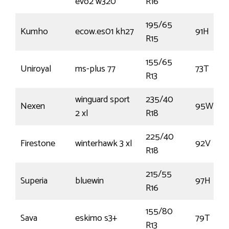
evo2 w320
R16
195/65
Kumho
ecow.es01 kh27
91H
R15
155/65
Uniroyal
ms-plus 77
73T
R13
winguard sport
235/40
Nexen
95W
2 xl
R18
225/40
Firestone
winterhawk 3 xl
92V
R18
215/55
Superia
bluewin
97H
R16
155/80
Sava
eskimo s3+
79T
R13