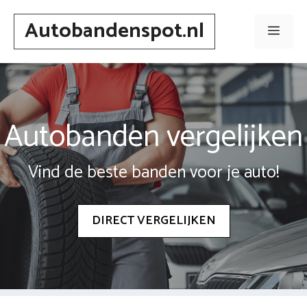
Spring
Autobandenspot.nl
naar
Men
inhoud
Autobanden vergelijken
Vind de beste banden voor je auto!
DIRECT VERGELIJKEN