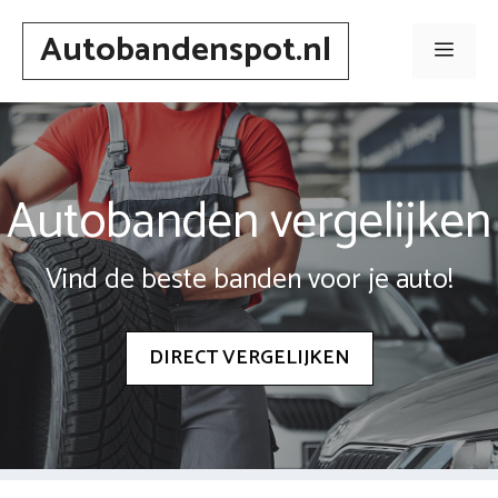
Spring
Autobandenspot.nl
naar
Men
inhoud
Autobanden vergelijken
Vind de beste banden voor je auto!
DIRECT VERGELIJKEN