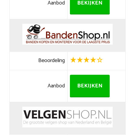
Aanbod
BEKIJKEN
Beoordeling
Aanbod
BEKIJKEN