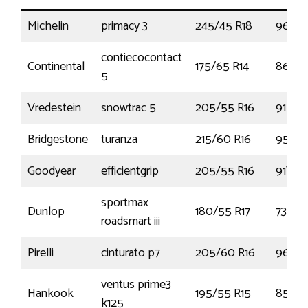
Michelin
primacy 3
245/45 R18
96Y
contiecocontact
Continental
175/65 R14
86T
5
Vredestein
snowtrac 5
205/55 R16
91H
Bridgestone
turanza
215/60 R16
95V
Goodyear
efficientgrip
205/55 R16
91V
sportmax
Dunlop
180/55 R17
73W
roadsmart iii
Pirelli
cinturato p7
205/60 R16
96V
ventus prime3
Hankook
195/55 R15
85H
k125