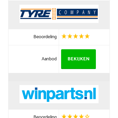
Beoordeling
Aanbod
BEKIJKEN
Beoordeling