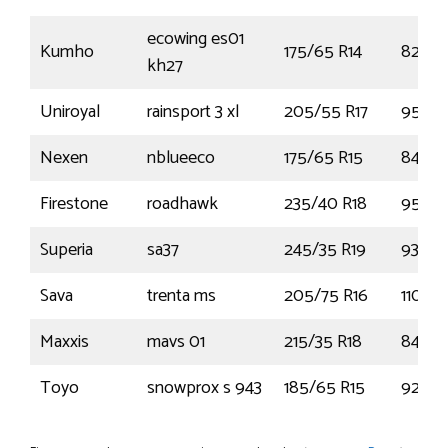
ecowing es01
Kumho
175/65 R14
82T
kh27
Uniroyal
rainsport 3 xl
205/55 R17
95V
Nexen
nblueeco
175/65 R15
84H
Firestone
roadhawk
235/40 R18
95Y
Superia
sa37
245/35 R19
93Y
Sava
trenta ms
205/75 R16
110Q
Maxxis
mavs 01
215/35 R18
84Y
Toyo
snowprox s 943
185/65 R15
92T