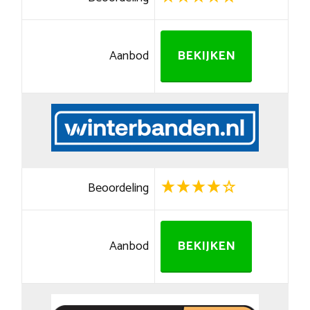
Aanbod
BEKIJKEN
Beoordeling
Aanbod
BEKIJKEN