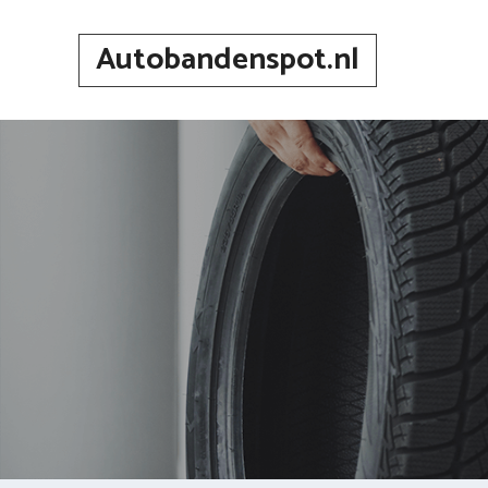
Spring
naar
Autobandenspot.nl
inhoud