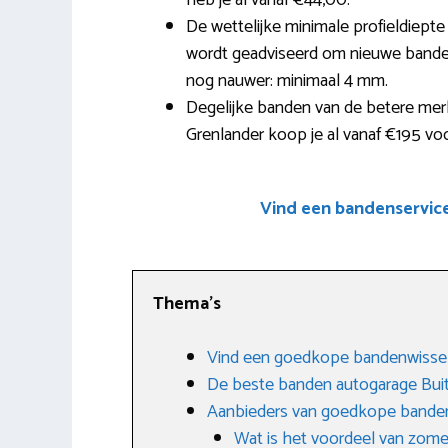
heb je al vanaf €44,00.
De wettelijke minimale profieldiept
wordt geadviseerd om nieuwe banden t
nog nauwer: minimaal 4 mm.
Degelijke banden van de betere mer
Grenlander koop je al vanaf €195 vo
Vind een bandenservic
Thema’s
Vind een goedkope bandenwissel
De beste banden autogarage Bui
Aanbieders van goedkope banden
Wat is het voordeel van zom