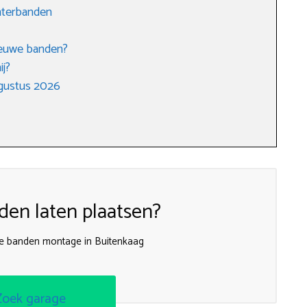
interbanden
nieuwe banden?
ij?
gustus 2026
en laten plaatsen?
nde banden montage in Buitenkaag
Zoek garage