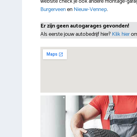
website check je ook andere montage-gara
Burgerveen
en
Nieuw-Vennep
.
Er zijn geen autogarages gevonden!
Als eerste jouw autobedrijf hier?
Klik hier
om