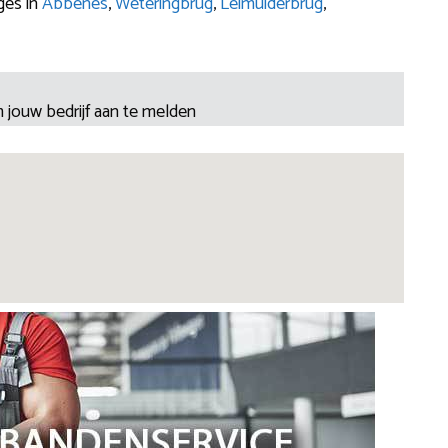
ges in
Abbenes
,
Weteringbrug
,
Leimuiderbrug
,
 jouw bedrijf aan te melden