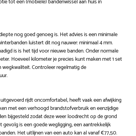
ptie tot een (mobiele) bandenwissel aan huis in
diepte nog goed genoeg is. Het advies is een minimale
interbanden luistert dit nog nauwer: minimaal 4 mm.
igd is is het tijd voor nieuwe banden. Onder normale
eter. Hoeveel kilometer je precies kunt maken met 1 set
en wegkwaliteit. Controleer regelmatig de
uur.
is uitgevoerd rijdt oncomfortabel, heeft vaak een afwijking
 maken met een verhoogd brandstofverbruik en eenzijdige
orden bijgesteld zodat deze weer loodrecht op de grond
t gevolg is een goede wegligging, een aantrekkelijk
banden. Het uitlijnen van een auto kan al vanaf €77,50.