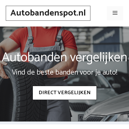
Spring
Autobandenspot.nl
naar
Men
inhoud
Autobanden vergelijken
Vind de beste banden voor je auto!
DIRECT VERGELIJKEN