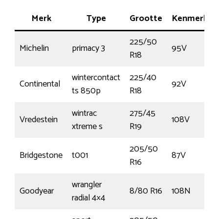
Merk
Type
Grootte
Kenmerk
225/50
Michelin
primacy 3
95V
R18
wintercontact
225/40
Continental
92V
ts 850p
R18
wintrac
275/45
Vredestein
108V
xtreme s
R19
205/50
Bridgestone
t001
87V
R16
wrangler
Goodyear
8/80 R16
108N
radial 4×4