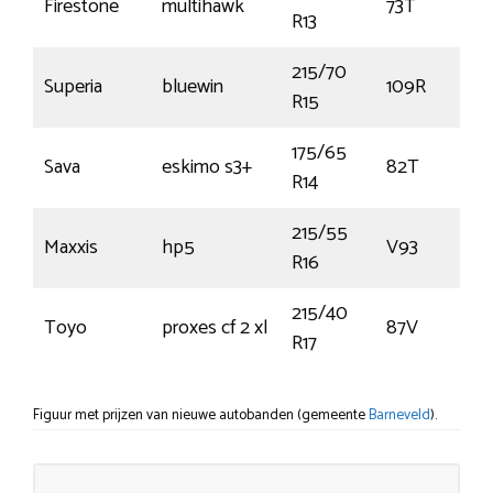
Firestone
multihawk
73T
R13
215/70
Superia
bluewin
109R
R15
175/65
Sava
eskimo s3+
82T
R14
215/55
Maxxis
hp5
V93
R16
215/40
Toyo
proxes cf 2 xl
87V
R17
Figuur met prijzen van nieuwe autobanden (gemeente
Barneveld
).