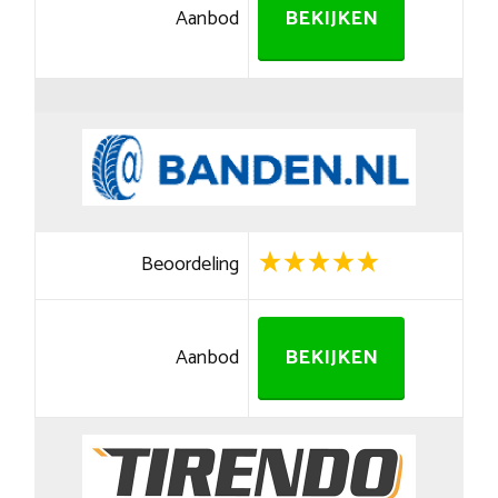
Aanbod
BEKIJKEN
Beoordeling
Aanbod
BEKIJKEN