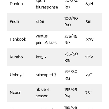
sport
205/50
Dunlop
89H
bluresponse
R17
100/90
Pirelli
sl 26
56J
R10
ventus
235/45
Hankook
97W
prime3 k125
R17
235/50
Kumho
kc15 xl
101V
R18
155/80
Uniroyal
rainexpert 3
79T
R13
nblue 4
155/65
Nexen
75T
season
R14
155/65