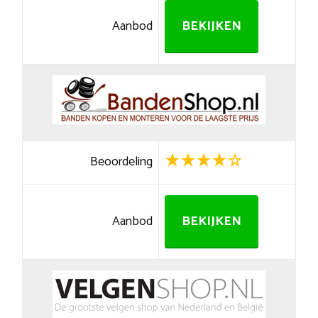
Aanbod
BEKIJKEN
Beoordeling
Aanbod
BEKIJKEN