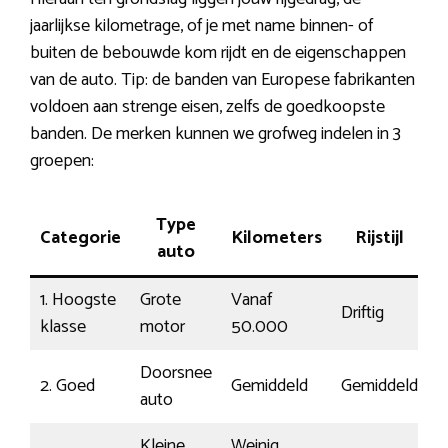
jaarlijkse kilometrage, of je met name binnen- of
buiten de bebouwde kom rijdt en de eigenschappen
van de auto. Tip: de banden van Europese fabrikanten
voldoen aan strenge eisen, zelfs de goedkoopste
banden. De merken kunnen we grofweg indelen in 3
groepen:
Type
Categorie
Kilometers
Rijstijl
P
auto
1. Hoogste
Grote
Vanaf
Driftig
1
klasse
motor
50.000
Doorsnee
2. Goed
Gemiddeld
Gemiddeld
€
auto
Kleine
Weinig