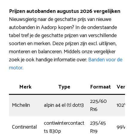
Prijzen autobanden augustus 2026 vergelijken
Nieuwsgierig naar de geschatte prijs van nieuwe
autobanden in Aadorp kopen? In de onderstaande
tabel tref je de geschatte prijzen van verschillende
soorten en merken. Deze prijzen zijn excl. uitlijnen,
monteren en balanceren. Middels onze vergelijker
zoek je ook handige informatie over:
Banden voor de
motor
.
Merk
Type
Formaat
Vermo
225/60
Michelin
alpin a4 el (tl dot13
102V
R16
contiwintercontact
235/45
Continental
99V
ts 830p
R19