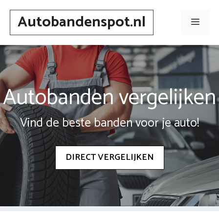
Spring
Autobandenspot.nl
naar
Men
inhoud
Autobanden vergelijken
Vind de beste banden voor je auto!
DIRECT VERGELIJKEN