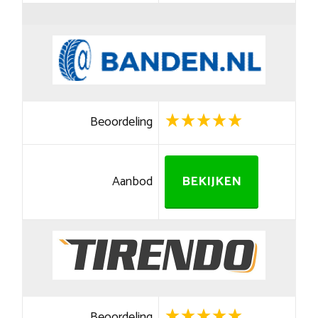
Beoordeling
Aanbod
BEKIJKEN
Beoordeling