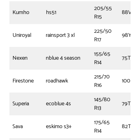
205/55
Kumho
hs51
88V
R15
225/50
Uniroyal
rainsport 3 xl
98Y
R17
155/65
Nexen
nblue 4 season
75T
R14
215/70
Firestone
roadhawk
100H
R16
145/80
Superia
ecoblue 4s
79T
R13
175/65
Sava
eskimo s3+
82T
R14