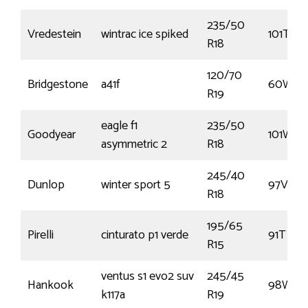
235/50
Vredestein
wintrac ice spiked
101T
R18
120/70
Bridgestone
a41f
60W
R19
eagle f1
235/50
Goodyear
101W
asymmetric 2
R18
245/40
Dunlop
winter sport 5
97V
R18
195/65
Pirelli
cinturato p1 verde
91T
R15
ventus s1 evo2 suv
245/45
Hankook
98W
k117a
R19