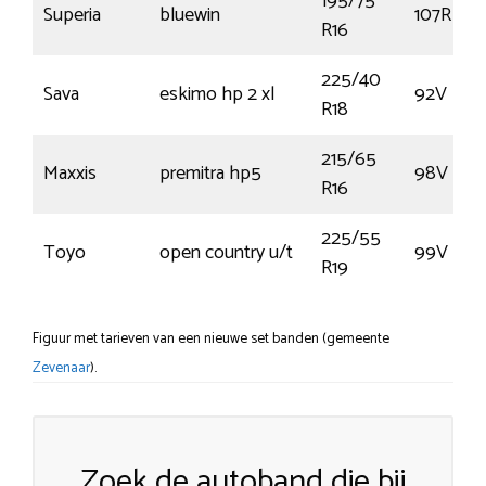
195/75
Superia
bluewin
107R
R16
225/40
Sava
eskimo hp 2 xl
92V
R18
215/65
Maxxis
premitra hp5
98V
R16
225/55
Toyo
open country u/t
99V
R19
Figuur met tarieven van een nieuwe set banden (gemeente
Zevenaar
).
Zoek de autoband die bij