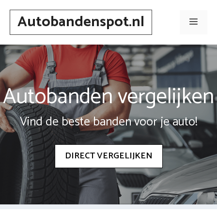
Spring
Autobandenspot.nl
naar
Men
inhoud
Autobanden vergelijken
Vind de beste banden voor je auto!
DIRECT VERGELIJKEN