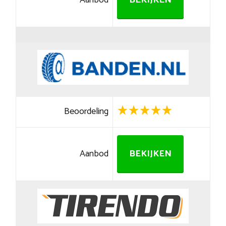
Aanbod
BEKIJKEN
Beoordeling
Aanbod
BEKIJKEN