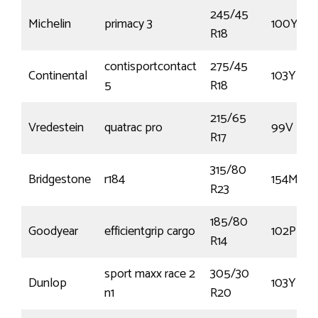
245/45
Michelin
primacy 3
100Y
R18
contisportcontact
275/45
Continental
103Y
5
R18
215/65
Vredestein
quatrac pro
99V
R17
315/80
Bridgestone
r184
154M
R23
185/80
Goodyear
efficientgrip cargo
102P
R14
sport maxx race 2
305/30
Dunlop
103Y
n1
R20