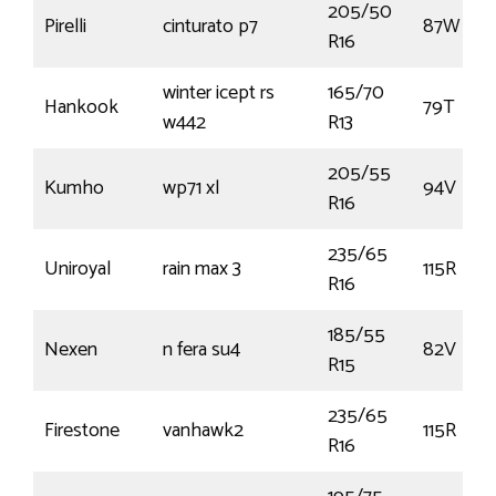
205/50
Pirelli
cinturato p7
87W
R16
winter icept rs
165/70
Hankook
79T
w442
R13
205/55
Kumho
wp71 xl
94V
R16
235/65
Uniroyal
rain max 3
115R
R16
185/55
Nexen
n fera su4
82V
R15
235/65
Firestone
vanhawk2
115R
R16