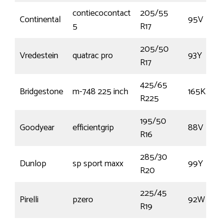
contiecocontact
205/55
Continental
95V
5
R17
205/50
Vredestein
quatrac pro
93Y
R17
425/65
Bridgestone
m-748 225 inch
165K
R225
195/50
Goodyear
efficientgrip
88V
R16
285/30
Dunlop
sp sport maxx
99Y
R20
225/45
Pirelli
pzero
92W
R19