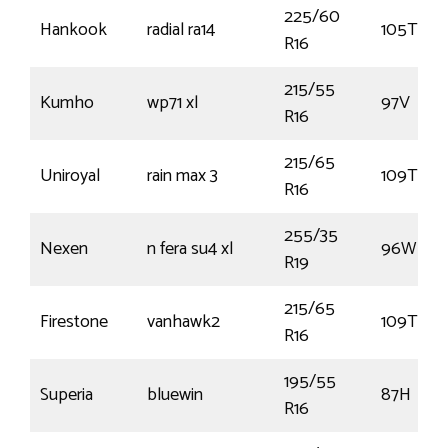
225/60
Hankook
radial ra14
105T
R16
215/55
Kumho
wp71 xl
97V
R16
215/65
Uniroyal
rain max 3
109T
R16
255/35
Nexen
n fera su4 xl
96W
R19
215/65
Firestone
vanhawk2
109T
R16
195/55
Superia
bluewin
87H
R16