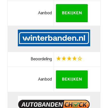
Aanbod
BEKIJKEN
Beoordeling
Aanbod
BEKIJKEN