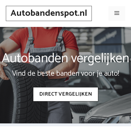
Spring
Autobandenspot.nl
naar
Men
inhoud
Autobanden vergelijken
Vind de beste banden voor je auto!
DIRECT VERGELIJKEN