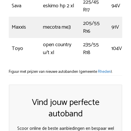
225/45
Sava
eskimo hp 2 xl
94V
R17
205/55
Maxxis
mecotra me3
91V
R16
open country
235/55
Toyo
104V
u/t xl
R18
Figuur met prijzen van nieuwe autobanden (gemeente
Rheden
).
Vind jouw perfecte
autoband
Scoor online de beste aanbiedingen en bespaar wel