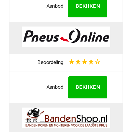
Aanbod
BEKIJKEN
Beoordeling
Aanbod
BEKIJKEN