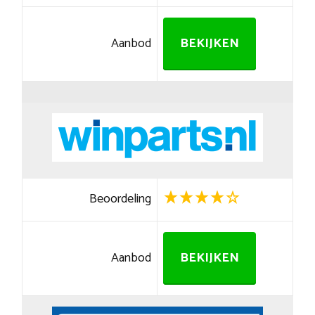
Aanbod
BEKIJKEN
Beoordeling
Aanbod
BEKIJKEN