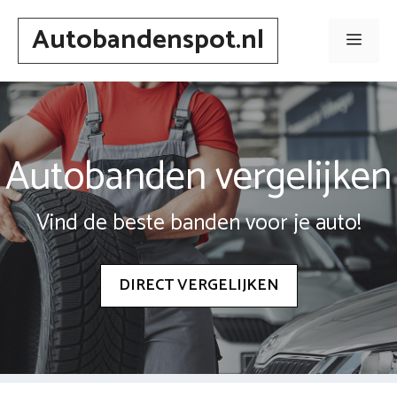
Spring
Autobandenspot.nl
naar
Men
inhoud
Autobanden vergelijken
Vind de beste banden voor je auto!
DIRECT VERGELIJKEN