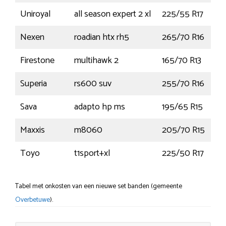
Uniroyal
all season expert 2 xl
225/55 R17
1
Nexen
roadian htx rh5
265/70 R16
1
Firestone
multihawk 2
165/70 R13
7
Superia
rs600 suv
255/70 R16
1
Sava
adapto hp ms
195/65 R15
9
Maxxis
m8060
205/70 R15
Toyo
t1sport+xl
225/50 R17
Tabel met onkosten van een nieuwe set banden (gemeente
Overbetuwe
).