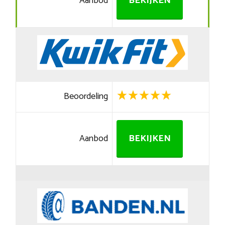
Aanbod
BEKIJKEN
Beoordeling
Aanbod
BEKIJKEN