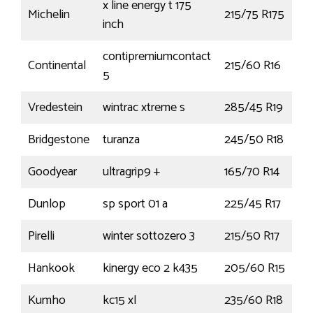
x line energy t 175
Michelin
215/75 R175
1
inch
contipremiumcontact
Continental
215/60 R16
5
Vredestein
wintrac xtreme s
285/45 R19
1
Bridgestone
turanza
245/50 R18
Goodyear
ultragrip9 +
165/70 R14
8
Dunlop
sp sport 01 a
225/45 R17
9
Pirelli
winter sottozero 3
215/50 R17
Hankook
kinergy eco 2 k435
205/60 R15
9
Kumho
kc15 xl
235/60 R18
1