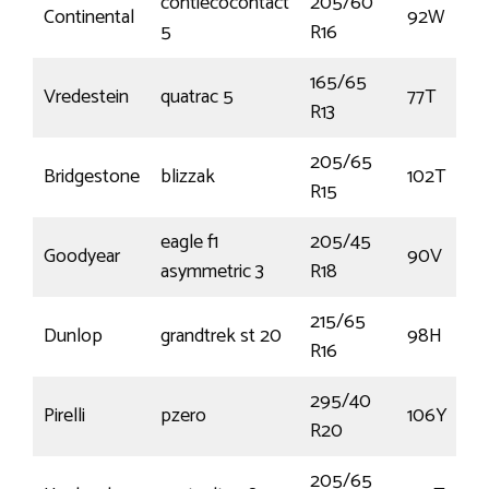
contiecocontact
205/60
Continental
92W
5
R16
165/65
Vredestein
quatrac 5
77T
R13
205/65
Bridgestone
blizzak
102T
R15
eagle f1
205/45
Goodyear
90V
asymmetric 3
R18
215/65
Dunlop
grandtrek st 20
98H
R16
295/40
Pirelli
pzero
106Y
R20
205/65