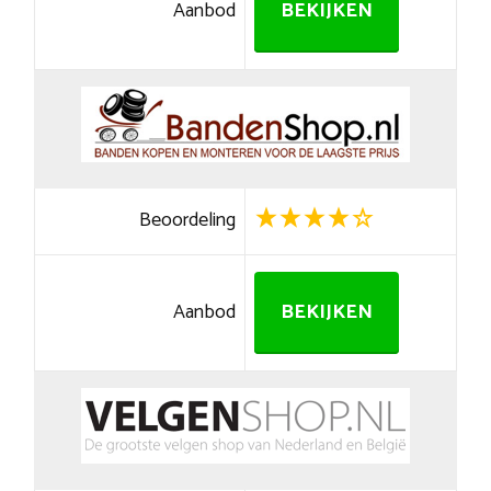
Aanbod
BEKIJKEN
Beoordeling
Aanbod
BEKIJKEN