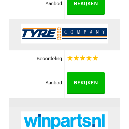
Aanbod
BEKIJKEN
Beoordeling
Aanbod
BEKIJKEN