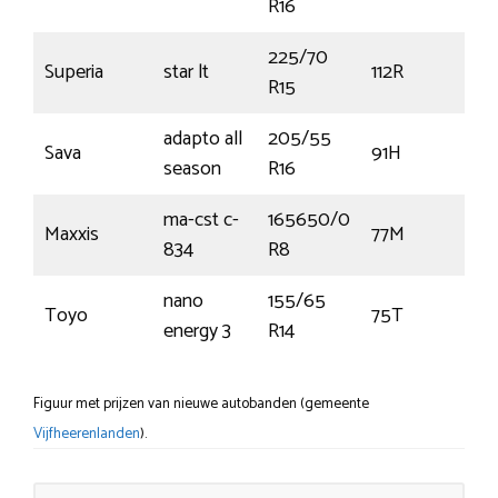
R16
225/70
Superia
star lt
112R
€
R15
adapto all
205/55
Sava
91H
€7
season
R16
ma-cst c-
165650/0
Maxxis
77M
€5
834
R8
nano
155/65
Toyo
75T
€4
energy 3
R14
Figuur met prijzen van nieuwe autobanden (gemeente
Vijfheerenlanden
).