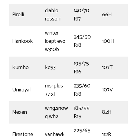
diablo
140/70
Pirelli
66H
€
rosso ii
R17
winter
245/50
Hankook
icept evo
100H
€1
R18
w310b
195/75
Kumho
kc53
107T
€
R16
ms-plus
235/60
Uniroyal
107V
€1
77 xl
R18
wing.snow
185/55
Nexen
82H
€6
g wh2
R15
225/65
Firestone
vanhawk
112R
€1