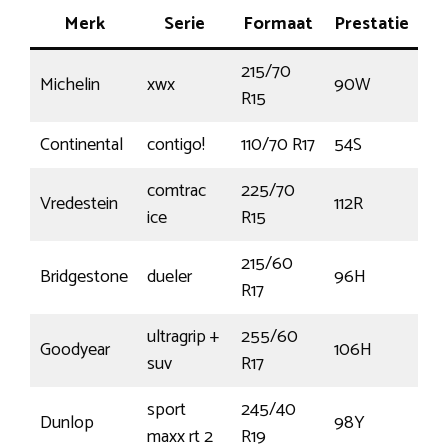
Merk
Serie
Formaat
Prestatie
Pr
215/70
Michelin
xwx
90W
€3
R15
Continental
contigo!
110/70 R17
54S
€
comtrac
225/70
Vredestein
112R
€1
ice
R15
215/60
Bridgestone
dueler
96H
€1
R17
ultragrip +
255/60
Goodyear
106H
€1
suv
R17
sport
245/40
Dunlop
98Y
€1
maxx rt 2
R19