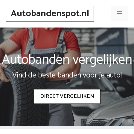
Spring
Autobandenspot.nl
naar
Men
inhoud
Autobanden vergelijken
Vind de beste banden voor je auto!
DIRECT VERGELIJKEN