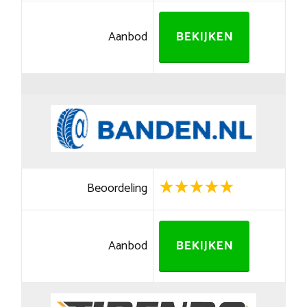
Aanbod
BEKIJKEN
Beoordeling
Aanbod
BEKIJKEN