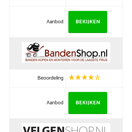
Aanbod
BEKIJKEN
Beoordeling
Aanbod
BEKIJKEN