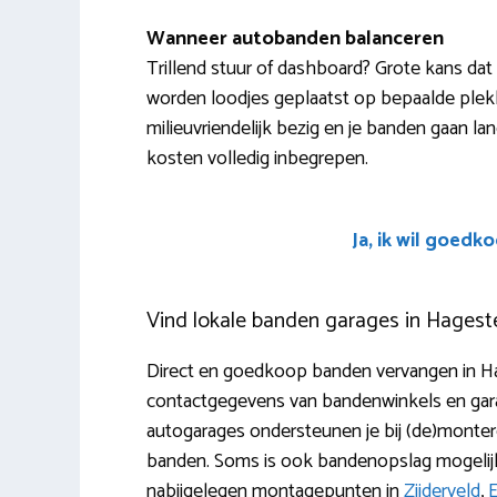
Wanneer autobanden balanceren
Trillend stuur of dashboard? Grote kans dat 
worden loodjes geplaatst op bepaalde plekken
milieuvriendelijk bezig en je banden gaan la
kosten volledig inbegrepen.
Ja, ik wil goedk
Vind lokale banden garages in Hagest
Direct en goedkoop banden vervangen in Hage
contactgegevens van bandenwinkels en garag
autogarages ondersteunen je bij (de)monteren
banden. Soms is ook bandenopslag mogelijk (
nabijgelegen montagepunten in
Zijderveld
,
E