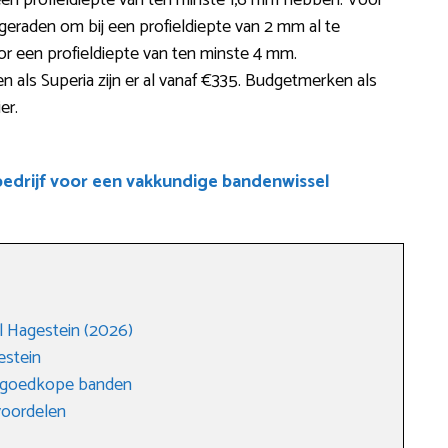
een profieldiepte van ten minste 1,6 mm hebben. Voor
geraden om bij een profieldiepte van 2 mm al te
or een profieldiepte van ten minste 4 mm.
als Superia zijn er al vanaf €335. Budgetmerken als
er.
drijf voor een vakkundige bandenwissel
 Hagestein (2026)
estein
n goedkope banden
voordelen