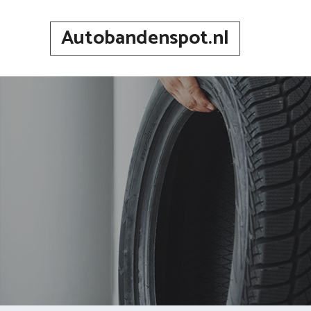
Spring
naar
Autobandenspot.nl
inhoud