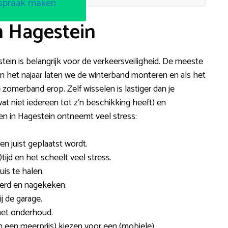
spraak maken
n Hagestein
tein is belangrijk voor de verkeersveiligheid. De meeste
 In het najaar laten we de winterband monteren en als het
zomerband erop. Zelf wisselen is lastiger dan je
at niet iedereen tot z’n beschikking heeft) en
 in Hagestein ontneemt veel stress:
 en juist geplaatst wordt.
tijd en het scheelt veel stress.
is te halen.
erd en nagekeken.
j de garage.
met onderhoud.
n een meerprijs) kiezen voor een (mobiele)