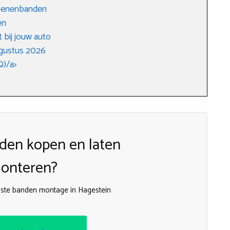
izoenenbanden
en
 bij jouw auto
ugustus 2026
Q)/a>
den kopen en laten
onteren?
ste banden montage in Hagestein