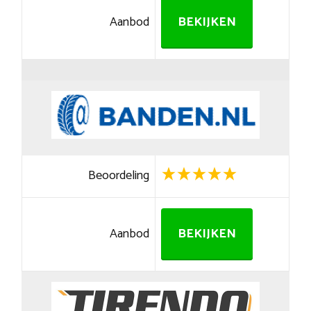
Aanbod
BEKIJKEN
Beoordeling
Aanbod
BEKIJKEN