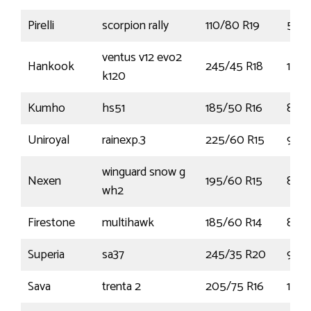
Pirelli
scorpion rally
110/80 R19
59R
ventus v12 evo2
Hankook
245/45 R18
100
k120
Kumho
hs51
185/50 R16
81V
Uniroyal
rainexp.3
225/60 R15
96Y
winguard snow g
Nexen
195/60 R15
88T
wh2
Firestone
multihawk
185/60 R14
82H
Superia
sa37
245/35 R20
95Y
Sava
trenta 2
205/75 R16
110R