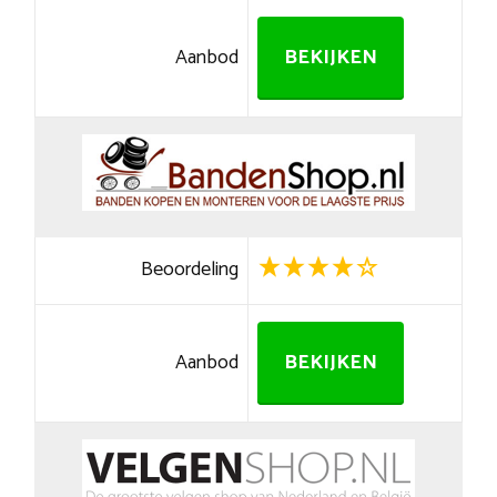
Aanbod
BEKIJKEN
Beoordeling
Aanbod
BEKIJKEN