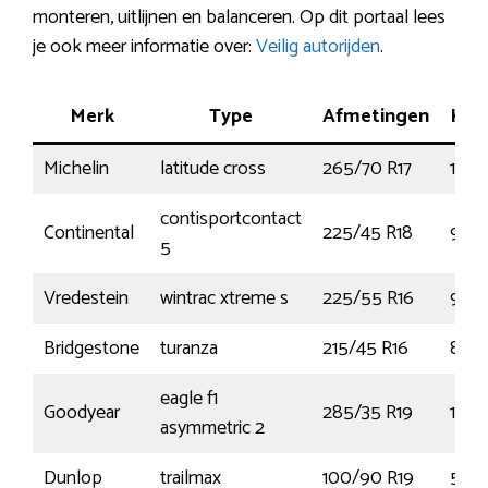
monteren, uitlijnen en balanceren. Op dit portaal lees
je ook meer informatie over:
Veilig autorijden
.
Merk
Type
Afmetingen
Ken
Michelin
latitude cross
265/70 R17
115H
contisportcontact
Continental
225/45 R18
95Y
5
Vredestein
wintrac xtreme s
225/55 R16
99V
Bridgestone
turanza
215/45 R16
86H
eagle f1
Goodyear
285/35 R19
103Y
asymmetric 2
Dunlop
trailmax
100/90 R19
57T