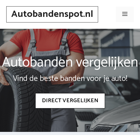
Spring
Autobandenspot.nl
naar
Men
inhoud
Autobanden vergelijken
Vind de beste banden voor je auto!
DIRECT VERGELIJKEN