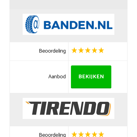
Beoordeling
Aanbod
BEKIJKEN
Beoordeling