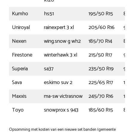
k120
Kumho
hs51
195/50 R15
82V
Uniroyal
rainexpert 3 xl
205/60 R16
96Y
Nexen
wing.snow g wh2
185/70 R14
88T
Firestone
winterhawk 3 xl
215/50 R17
95V
Superia
sa37
235/50 R19
99W
Sava
eskimo suv 2
225/65 R17
106
Maxxis
ma-sw victrasnow
245/70 R16
107
Toyo
snowprox s 943
185/60 R15
84H
Opsomming met kosten van een nieuwe set banden (gemeente