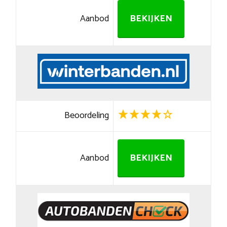
Aanbod
BEKIJKEN
Beoordeling
Aanbod
BEKIJKEN