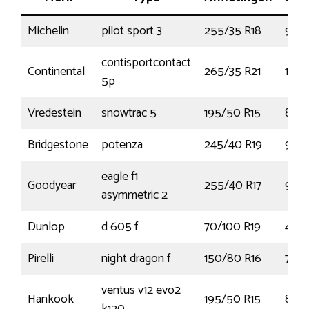
Michelin
pilot sport 3
255/35 R18
94Y
contisportcontact
Continental
265/35 R21
101Y
5p
Vredestein
snowtrac 5
195/50 R15
82H
Bridgestone
potenza
245/40 R19
97Y
eagle f1
Goodyear
255/40 R17
94Y
asymmetric 2
Dunlop
d 605 f
70/100 R19
42P
Pirelli
night dragon f
150/80 R16
71H
ventus v12 evo2
Hankook
195/50 R15
82V