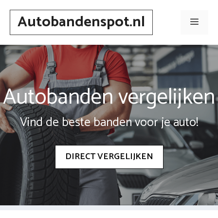
Spring
Autobandenspot.nl
naar
Men
inhoud
Autobanden vergelijken
Vind de beste banden voor je auto!
DIRECT VERGELIJKEN