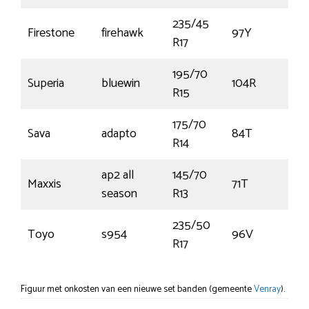
235/45
Firestone
firehawk
97Y
R17
195/70
Superia
bluewin
104R
R15
175/70
Sava
adapto
84T
R14
ap2 all
145/70
Maxxis
71T
season
R13
235/50
Toyo
s954
96V
R17
Figuur met onkosten van een nieuwe set banden (gemeente
Venray
).