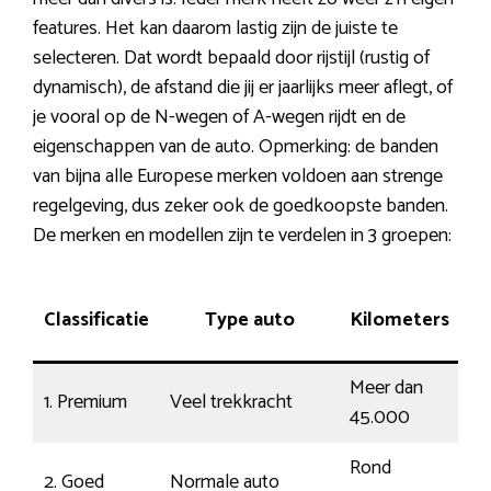
features. Het kan daarom lastig zijn de juiste te
selecteren. Dat wordt bepaald door rijstijl (rustig of
dynamisch), de afstand die jij er jaarlijks meer aflegt, of
je vooral op de N-wegen of A-wegen rijdt en de
eigenschappen van de auto. Opmerking: de banden
van bijna alle Europese merken voldoen aan strenge
regelgeving, dus zeker ook de goedkoopste banden.
De merken en modellen zijn te verdelen in 3 groepen:
Classificatie
Type auto
Kilometers
k
Meer dan
1. Premium
Veel trekkracht
Dr
45.000
Rond
2. Goed
Normale auto
G