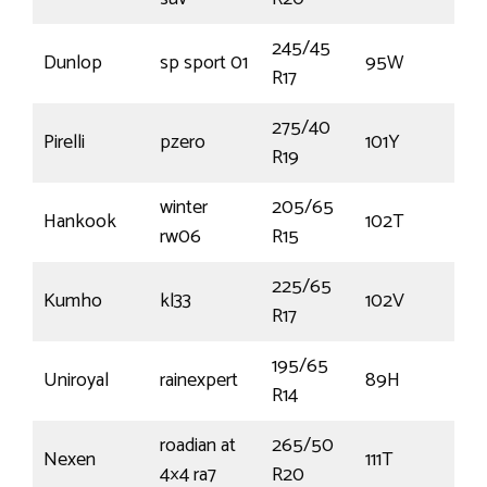
245/45
Dunlop
sp sport 01
95W
R17
275/40
Pirelli
pzero
101Y
R19
winter
205/65
Hankook
102T
rw06
R15
225/65
Kumho
kl33
102V
R17
195/65
Uniroyal
rainexpert
89H
R14
roadian at
265/50
Nexen
111T
4×4 ra7
R20