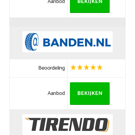
Aanbod
BEKIJKEN
Beoordeling
Aanbod
BEKIJKEN