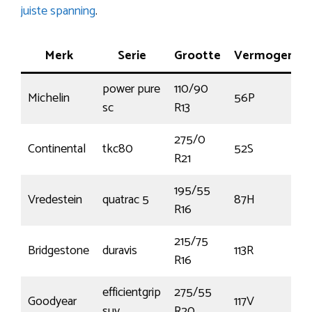
juiste spanning
.
Merk
Serie
Grootte
Vermogen
power pure
110/90
Michelin
56P
sc
R13
275/0
Continental
tkc80
52S
R21
195/55
Vredestein
quatrac 5
87H
R16
215/75
Bridgestone
duravis
113R
R16
efficientgrip
275/55
Goodyear
117V
suv
R20