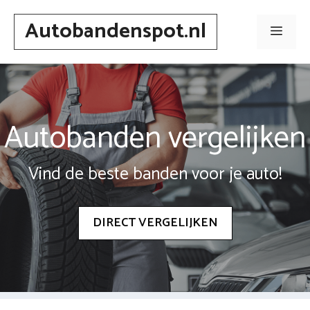
Spring
Autobandenspot.nl
naar
Men
inhoud
Autobanden vergelijken
Vind de beste banden voor je auto!
DIRECT VERGELIJKEN