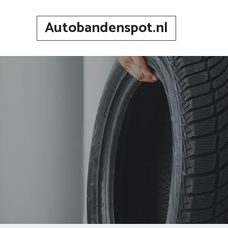
Spring
naar
Autobandenspot.nl
inhoud