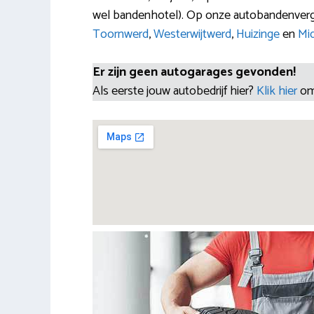
wel bandenhotel). Op onze autobandenverge
Toornwerd
,
Westerwijtwerd
,
Huizinge
en
Mi
Er zijn geen autogarages gevonden!
Als eerste jouw autobedrijf hier?
Klik hier
om