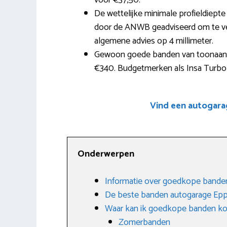
voor €37,50.
De wettelijke minimale profieldiepte
door de ANWB geadviseerd om te verva
algemene advies op 4 millimeter.
Gewoon goede banden van toonaan
€340. Budgetmerken als Insa Turbo b
Vind een autogara
Onderwerpen
Informatie over goedkope bande
De beste banden autogarage Ep
Waar kan ik goedkope banden k
Zomerbanden