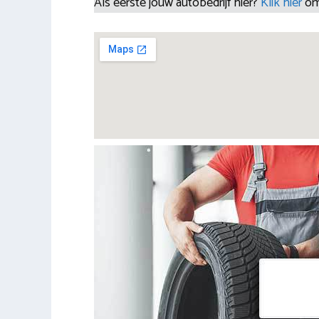
Als eerste jouw autobedrijf hier?
Klik hier
om