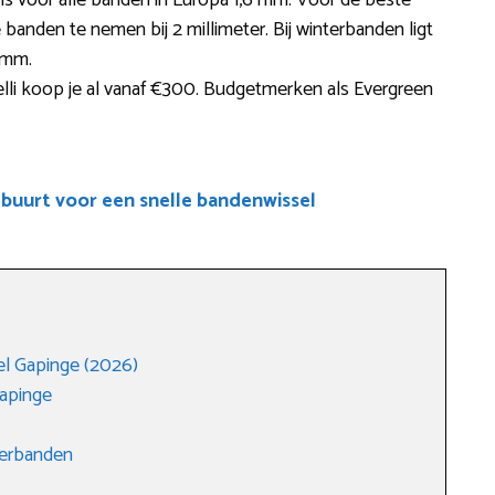
 is voor alle banden in Europa 1,6 mm. Voor de beste
 banden te nemen bij 2 millimeter. Bij winterbanden ligt
4 mm.
lli koop je al vanaf €300. Budgetmerken als Evergreen
 buurt voor een snelle bandenwissel
l Gapinge (2026)
apinge
merbanden