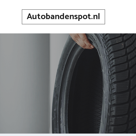
Spring
naar
Autobandenspot.nl
inhoud