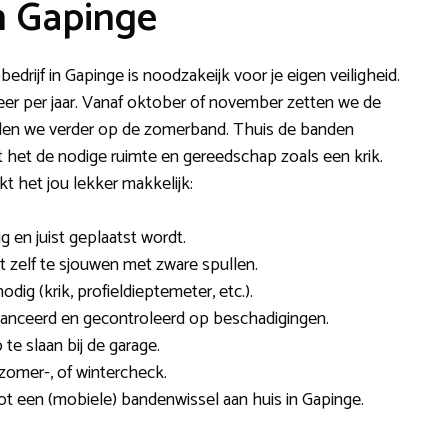
n Gapinge
edrijf in Gapinge is noodzakeijk voor je eigen veiligheid.
er per jaar. Vanaf oktober of november zetten we de
ijden we verder op de zomerband. Thuis de banden
gt het de nodige ruimte en gereedschap zoals een krik.
 het jou lekker makkelijk:
ig en juist geplaatst wordt.
et zelf te sjouwen met zware spullen.
ig (krik, profieldieptemeter, etc.).
nceerd en gecontroleerd op beschadigingen.
e slaan bij de garage.
omer-, of wintercheck.
ot een (mobiele) bandenwissel aan huis in Gapinge.