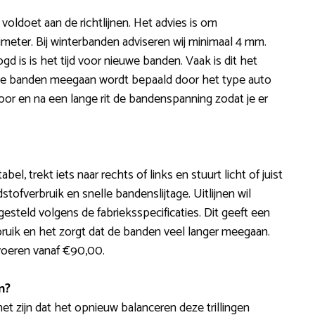
voldoet aan de richtlijnen. Het advies is om
limeter. Bij winterbanden adviseren wij minimaal 4 mm.
d is is het tijd voor nieuwe banden. Vaak is dit het
 de banden meegaan wordt bepaald door het type auto
 voor en na een lange rit de bandenspanning zodat je er
el, trekt iets naar rechts of links en stuurt licht of juist
tofverbruik en snelle bandenslijtage. Uitlijnen wil
steld volgens de fabrieksspecificaties. Dit geeft een
bruik en het zorgt dat de banden veel langer meegaan.
tvoeren vanaf €90,00.
n?
 het zijn dat het opnieuw balanceren deze trillingen