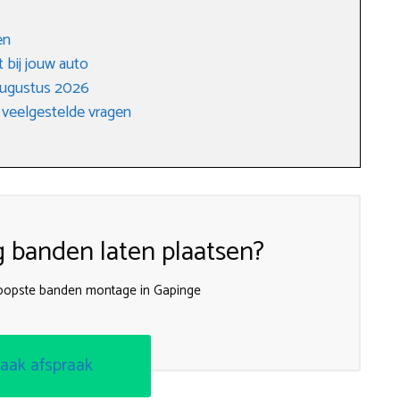
en
 bij jouw auto
augustus 2026
 veelgestelde vragen
g banden laten plaatsen?
koopste banden montage in Gapinge
aak afspraak