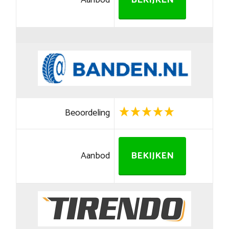
Aanbod
BEKIJKEN
Beoordeling
Aanbod
BEKIJKEN