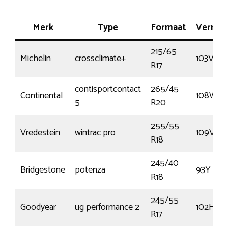
Merk
Type
Formaat
Vermo
215/65
Michelin
crossclimate+
103V
R17
contisportcontact
265/45
Continental
108W
5
R20
255/55
Vredestein
wintrac pro
109V
R18
245/40
Bridgestone
potenza
93Y
R18
245/55
Goodyear
ug performance 2
102H
R17