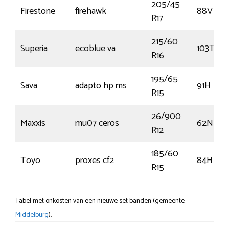
205/45
Firestone
firehawk
88V
R17
215/60
Superia
ecoblue va
103T
R16
195/65
Sava
adapto hp ms
91H
R15
26/900
Maxxis
mu07 ceros
62N
R12
185/60
Toyo
proxes cf2
84H
R15
Tabel met onkosten van een nieuwe set banden (gemeente
Middelburg
).