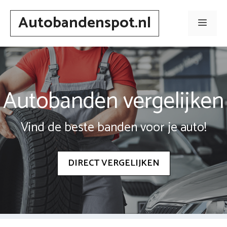
Spring
Autobandenspot.nl
naar
Men
inhoud
Autobanden vergelijken
Vind de beste banden voor je auto!
DIRECT VERGELIJKEN