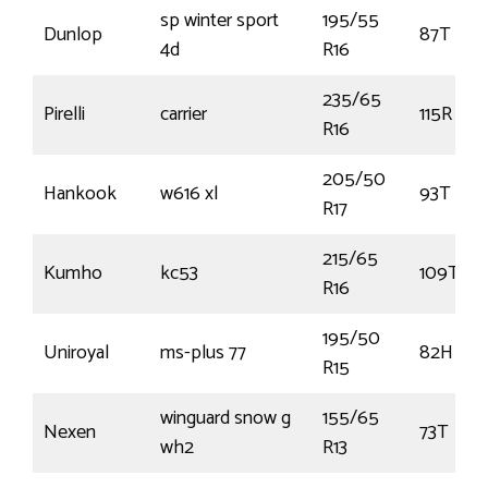
sp winter sport
195/55
Dunlop
87T
4d
R16
235/65
Pirelli
carrier
115R
R16
205/50
Hankook
w616 xl
93T
R17
215/65
Kumho
kc53
109T
R16
195/50
Uniroyal
ms-plus 77
82H
R15
winguard snow g
155/65
Nexen
73T
wh2
R13