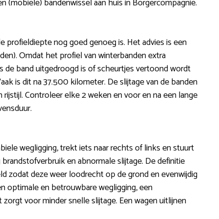
en (mobiele) bandenwissel aan huis in Borgercompagnie.
 profieldiepte nog goed genoeg is. Het advies is een
den). Omdat het profiel van winterbanden extra
als de band uitgedroogd is of scheurtjes vertoond wordt
k is dit na 37.500 kilometer. De slijtage van de banden
rijstijl. Controleer elke 2 weken en voor en na een lange
vensduur.
iele wegligging, trekt iets naar rechts of links en stuurt
 brandstofverbruik en abnormale slijtage. De definitie
steld zodat deze weer loodrecht op de grond en evenwijdig
een optimale en betrouwbare wegligging, een
 zorgt voor minder snelle slijtage. Een wagen uitlijnen