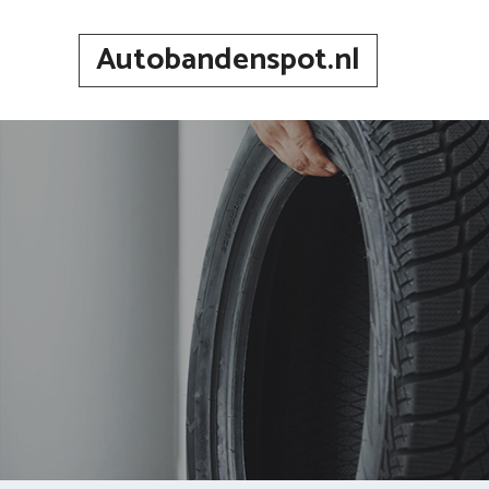
Spring
naar
Autobandenspot.nl
inhoud