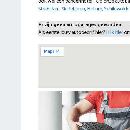
ook wel een bandenhotel). Op onze autoba
Steendam
,
Siddeburen
,
Hellum
,
Schildwolde
Er zijn geen autogarages gevonden!
Als eerste jouw autobedrijf hier?
Klik hier
om