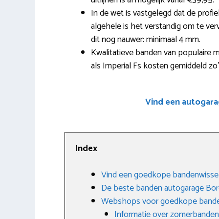
uitlijnen is al mogelijk vanaf €39,95.
In de wet is vastgelegd dat de profi
algehele is het verstandig om te verv
dit nog nauwer: minimaal 4 mm.
Kwalitatieve banden van populaire m
als Imperial Fs kosten gemiddeld zo
Vind een autogara
Index
Vind een goedkope bandenwisse
De beste banden autogarage Bo
Webshops voor goedkope band
Informatie over zomerbanden