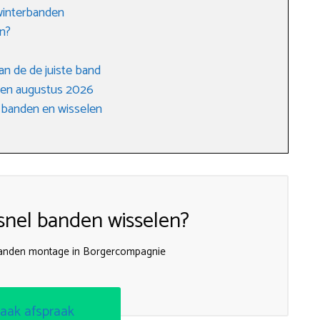
winterbanden
n?
an de de juiste band
gen augustus 2026
 banden en wisselen
nel banden wisselen?
 banden montage in Borgercompagnie
aak afspraak