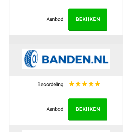
Aanbod
BEKIJKEN
Beoordeling
Aanbod
BEKIJKEN