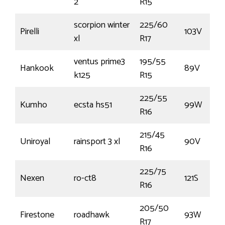
2
R15
scorpion winter
225/60
Pirelli
103V
xl
R17
ventus prime3
195/55
Hankook
89V
k125
R15
225/55
Kumho
ecsta hs51
99W
R16
215/45
Uniroyal
rainsport 3 xl
90V
R16
225/75
Nexen
ro-ct8
121S
R16
205/50
Firestone
roadhawk
93W
R17