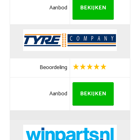
Aanbod
BEKIJKEN
Beoordeling
Aanbod
BEKIJKEN