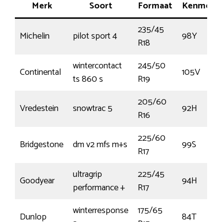
Merk
Soort
Formaat
Kenmerk
235/45
Michelin
pilot sport 4
98Y
R18
wintercontact
245/50
Continental
105V
ts 860 s
R19
205/60
Vredestein
snowtrac 5
92H
R16
225/60
Bridgestone
dm v2 mfs m+s
99S
R17
ultragrip
225/45
Goodyear
94H
performance +
R17
winterresponse
175/65
Dunlop
84T