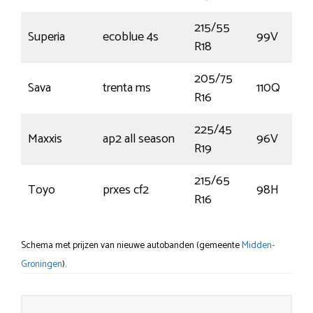
215/55
Superia
ecoblue 4s
99V
R18
205/75
Sava
trenta ms
110Q
R16
225/45
Maxxis
ap2 all season
96V
R19
215/65
Toyo
prxes cf2
98H
R16
Schema met prijzen van nieuwe autobanden (gemeente
Midden-
Groningen
).