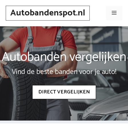
Spring
Autobandenspot.nl
naar
Men
inhoud
Autobanden vergelijken
Vind de beste banden voor je auto!
DIRECT VERGELIJKEN