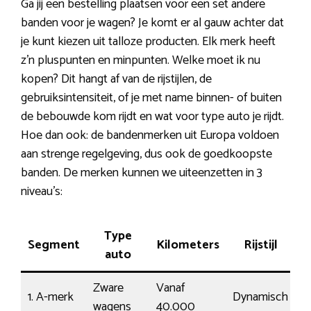
Ga jij een bestelling plaatsen voor een set andere
banden voor je wagen? Je komt er al gauw achter dat
je kunt kiezen uit talloze producten. Elk merk heeft
z’n pluspunten en minpunten. Welke moet ik nu
kopen? Dit hangt af van de rijstijlen, de
gebruiksintensiteit, of je met name binnen- of buiten
de bebouwde kom rijdt en wat voor type auto je rijdt.
Hoe dan ook: de bandenmerken uit Europa voldoen
aan strenge regelgeving, dus ook de goedkoopste
banden. De merken kunnen we uiteenzetten in 3
niveau’s:
Type
Segment
Kilometers
Rijstijl
K
auto
Zware
Vanaf
1. A-merk
Dynamisch
1
wagens
40.000