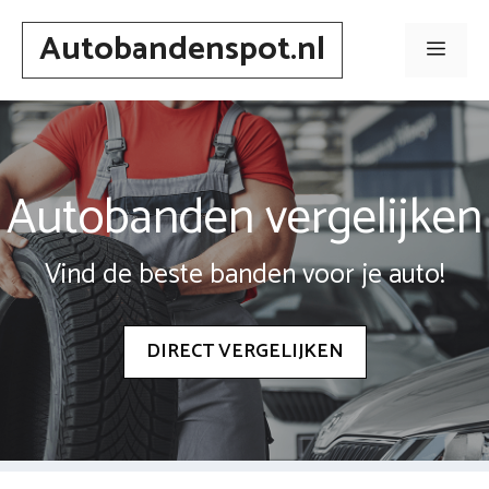
Spring
Autobandenspot.nl
naar
Men
inhoud
Autobanden vergelijken
Vind de beste banden voor je auto!
DIRECT VERGELIJKEN