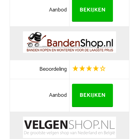
Aanbod
BEKIJKEN
Beoordeling
Aanbod
BEKIJKEN