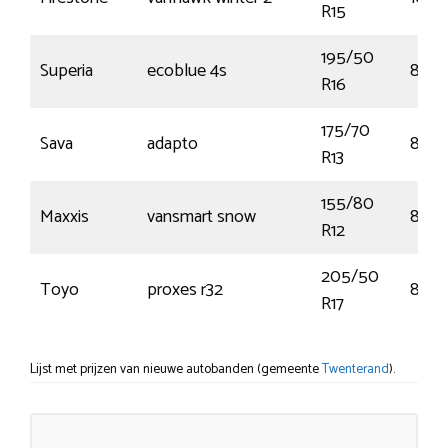
R15
195/50
Superia
ecoblue 4s
88V
R16
175/70
Sava
adapto
82T
R13
155/80
Maxxis
vansmart snow
88R
R12
205/50
Toyo
proxes r32
89W
R17
Lijst met prijzen van nieuwe autobanden (gemeente
Twenterand
).