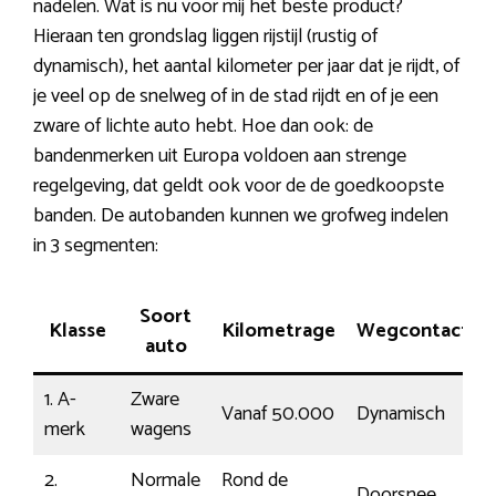
nadelen. Wat is nu voor mij het beste product?
Hieraan ten grondslag liggen rijstijl (rustig of
dynamisch), het aantal kilometer per jaar dat je rijdt, of
je veel op de snelweg of in de stad rijdt en of je een
zware of lichte auto hebt. Hoe dan ook: de
bandenmerken uit Europa voldoen aan strenge
regelgeving, dat geldt ook voor de de goedkoopste
banden. De autobanden kunnen we grofweg indelen
in 3 segmenten:
Soort
Klasse
Kilometrage
Wegcontact
auto
1. A-
Zware
Vanaf 50.000
Dynamisch
merk
wagens
2.
Normale
Rond de
Doorsnee