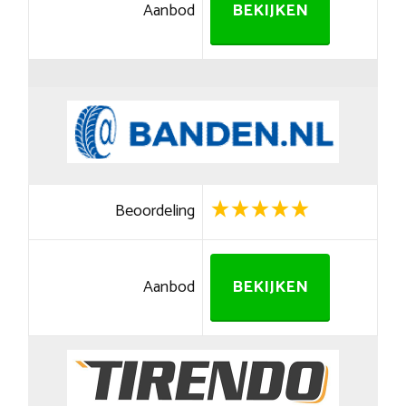
Aanbod
BEKIJKEN
Beoordeling
Aanbod
BEKIJKEN