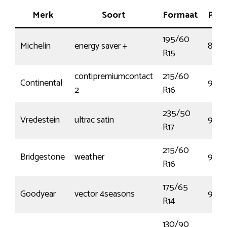
Merk
Soort
Formaat
Pres
195/60
Michelin
energy saver +
88H
R15
contipremiumcontact
215/60
Continental
95H
2
R16
235/50
Vredestein
ultrac satin
96Y
R17
215/60
Bridgestone
weather
99V
R16
175/65
Goodyear
vector 4seasons
90T
R14
130/90