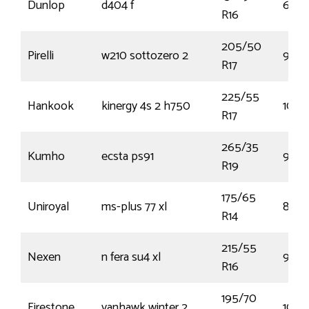
Dunlop
d404 f
67S
R16
205/50
Pirelli
w210 sottozero 2
93H
R17
225/55
Hankook
kinergy 4s 2 h750
101W
R17
265/35
Kumho
ecsta ps91
98Y
R19
175/65
Uniroyal
ms-plus 77 xl
86T
R14
215/55
Nexen
n fera su4 xl
97W
R16
195/70
Firestone
vanhawk winter 2
104R